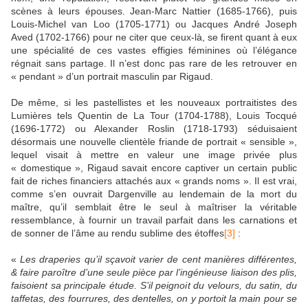
scènes à leurs épouses. Jean-Marc Nattier (1685-1766), puis
Louis-Michel van Loo (1705-1771) ou Jacques André Joseph
Aved (1702-1766) pour ne citer que ceux-là, se firent quant à eux
une spécialité de ces vastes effigies féminines où l’élégance
régnait sans partage. Il n’est donc pas rare de les retrouver en
« pendant » d’un portrait masculin par Rigaud.
De même, si les pastellistes et les nouveaux portraitistes des
Lumières tels Quentin de La Tour (1704-1788), Louis Tocqué
(1696-1772) ou Alexander Roslin (1718-1793) séduisaient
désormais une nouvelle clientèle friande de portrait « sensible »,
lequel visait à mettre en valeur une image privée plus
« domestique », Rigaud savait encore captiver un certain public
fait de riches financiers attachés aux « grands noms ». Il est vrai,
comme s’en ouvrait Dargenville au lendemain de la mort du
maître, qu’il semblait être le seul à maîtriser la véritable
ressemblance, à fournir un travail parfait dans les carnations et
de sonner de l’âme au rendu sublime des étoffes
[3]
:
«
Les draperies qu’il sçavoit varier de cent manières différentes,
& faire paroître d’une seule pièce par l’ingénieuse liaison des plis,
faisoient sa principale étude. S’il peignoit du velours, du satin, du
taffetas, des fourrures, des dentelles, on y portoit la main pour se