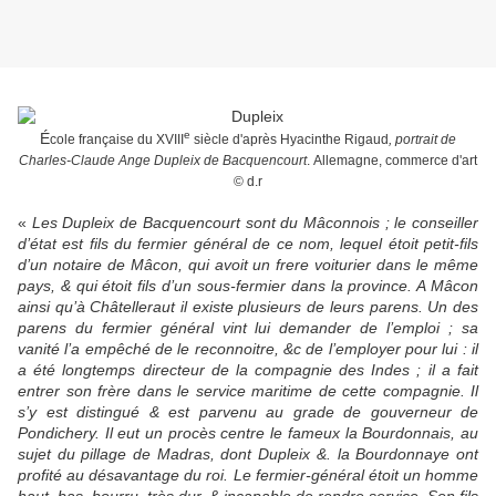
e
É
cole française du XVIII
siècle d'après Hyacinthe Rigaud
,
portrait de
Charles-Claude Ange Dupleix de Bacquencourt
.
Allemagne, commerce d'art
© d.r
«
Les Dupleix de Bacquencourt sont du Mâconnois ; le conseiller
d’état est fils du fermier général de ce nom, lequel étoit petit-fils
d’un notaire de Mâcon, qui avoit un frere voiturier dans le même
pays, & qui étoit fils d’un sous-fermier dans la province. A Mâcon
ainsi qu’à Châtelleraut il existe plusieurs de leurs parens. Un des
parens du fermier général vint lui demander de l’emploi ; sa
vanité l’a empêché de le reconnoitre, &c de l’employer pour lui : il
a été longtemps directeur de la compagnie des Indes ; il a fait
entrer son frère dans le service maritime de cette compagnie. Il
s’y est distingué & est parvenu au grade de gouverneur de
Pondichery. Il eut un procès centre le fameux la Bourdonnais, au
sujet du pillage de Madras, dont Dupleix &. la Bourdonnaye ont
profité au désavantage du roi. Le fermier-général étoit un homme