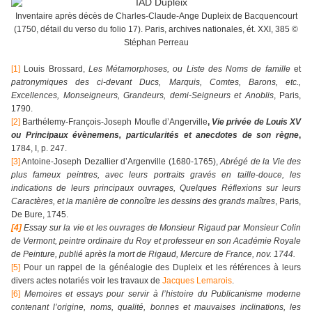
Inventaire après décès de Charles-Claude-Ange Dupleix de Bacquencourt
(1750, détail du verso du folio 17).
Paris, archives nationales, ét. XXI, 385 ©
Stéphan Perreau
[1]
Louis Brossard,
Les Métamorphoses, ou
Liste des Noms de famille
et
patronymiques
des ci-devant Ducs, Marquis, Comtes, Barons, etc.,
Excellences, Monseigneurs, Grandeurs, demi-Seigneurs et Anoblis
, Paris,
1790.
[2]
Barthélemy-François-Joseph Moufle d’Angerville
,
Vie privée de Louis XV
ou Principaux évènemens, particularités et anecdotes de son règne
,
1784, I, p. 247.
[3]
Antoine-Joseph Dezallier d’Argenville (1680-1765),
Abrégé de la Vie des
plus fameux peintres, avec leurs portraits gravés en taille-douce, les
indications de leurs principaux ouvrages, Quelques Réflexions sur leurs
Caractères, et la manière de connoître les dessins des grands maîtres
, Paris,
De Bure, 1745.
[4]
Essay sur la vie et les ouvrages de Monsieur Rigaud par Monsieur Colin
de Vermont, peintre ordinaire du Roy et professeur en son Académie Royale
de Peinture, publié après la mort de Rigaud, Mercure de France, nov. 1744.
[5]
Pour un rappel de la généalogie des Dupleix et les références à leurs
divers actes notariés voir les travaux de
Jacques Lemarois
.
[6]
Memoires et essays pour servir à l’histoire du Publicanisme moderne
contenant l’origine, noms, qualité, bonnes et mauvaises inclinations, les