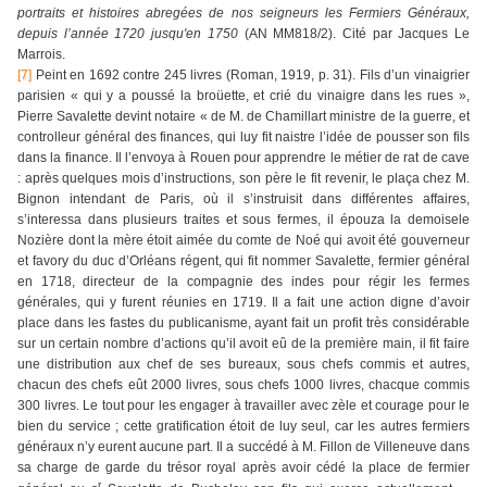
portraits et histoires abregées de nos seigneurs les Fermiers Généraux,
depuis l’année 1720 jusqu'en 1750
(AN MM818/2). Cité par Jacques Le
Marrois.
[7]
Peint en 1692 contre 245 livres (Roman, 1919, p. 31). Fils d’un vinaigrier
parisien « qui y a poussé la broüette, et crié du vinaigre dans les rues »,
Pierre Savalette devint notaire « de M. de Chamillart ministre de la guerre, et
controlleur général des finances, qui luy fit naistre l’idée de pousser son fils
dans la finance. Il l’envoya à Rouen pour apprendre le métier de rat de cave
: après quelques mois d’instructions, son père le fit revenir, le plaça chez M.
Bignon intendant de Paris, où il s’instruisit dans différentes affaires,
s’interessa dans plusieurs traites et sous fermes, il épouza la demoisele
Nozière dont la mère étoit aimée du comte de Noé qui avoit été gouverneur
et favory du duc d’Orléans régent, qui fit nommer Savalette, fermier général
en 1718, directeur de la compagnie des indes pour régir les fermes
générales, qui y furent réunies en 1719. Il a fait une action digne d’avoir
place dans les fastes du publicanisme, ayant fait un profit très considérable
sur un certain nombre d’actions qu’il avoit eû de la première main, il fit faire
une distribution aux chef de ses bureaux, sous chefs commis et autres,
chacun des chefs eût 2000 livres, sous chefs 1000 livres, chacque commis
300 livres. Le tout pour les engager à travailler avec zèle et courage pour le
bien du service ; cette gratification étoit de luy seul, car les autres fermiers
généraux n’y eurent aucune part. Il a succédé à M. Fillon de Villeneuve dans
sa charge de garde du trésor royal après avoir cédé la place de fermier
r