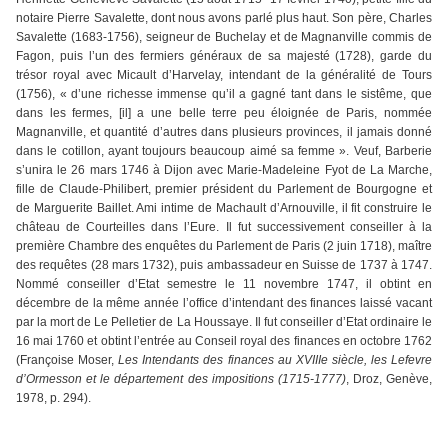
notaire Pierre Savalette, dont nous avons parlé plus haut. Son père, Charles
Savalette (1683-1756), seigneur de Buchelay et de Magnanville commis de
Fagon, puis l’un des fermiers généraux de sa majesté (1728), garde du
trésor royal avec Micault d’Harvelay, intendant de la généralité de Tours
(1756), « d’une richesse immense qu’il a gagné tant dans le sistême, que
dans les fermes, [il] a une belle terre peu éloignée de Paris, nommée
Magnanville, et quantité d’autres dans plusieurs provinces, il jamais donné
dans le cotillon, ayant toujours beaucoup aimé sa femme ». Veuf, Barberie
s’unira le 26 mars 1746 à Dijon avec Marie-Madeleine Fyot de La Marche,
fille de Claude-Philibert, premier président du Parlement de Bourgogne et
de Marguerite Baillet. Ami intime de Machault d’Arnouville, il fit construire le
château de Courteilles dans l’Eure. Il fut successivement conseiller à la
première Chambre des enquêtes du Parlement de Paris (2 juin 1718), maître
des requêtes (28 mars 1732), puis ambassadeur en Suisse de 1737 à 1747.
Nommé conseiller d’Etat semestre le 11 novembre 1747, il obtint en
décembre de la même année l’office d’intendant des finances laissé vacant
par la mort de Le Pelletier de La Houssaye. Il fut conseiller d’Etat ordinaire le
16 mai 1760 et obtint l’entrée au Conseil royal des finances en octobre 1762
(Françoise Moser,
Les Intendants des finances au XVIIIe siècle, les Lefevre
d’Ormesson et le département des impositions (1715-1777)
, Droz, Genève,
1978, p. 294).