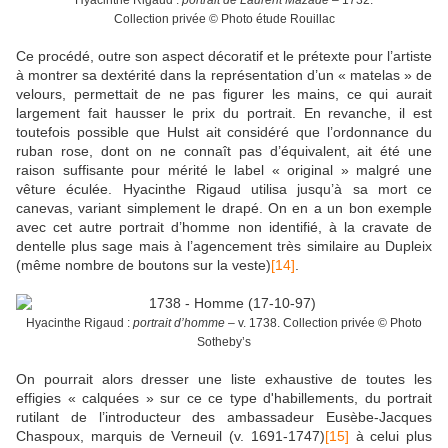
Hyacinthe Rigaud :
portrait de Laurent Mazade
– 1732.
Collection privée © Photo étude Rouillac
Ce procédé, outre son aspect décoratif et le prétexte pour l’artiste
à montrer sa dextérité dans la représentation d’un « matelas » de
velours, permettait de ne pas figurer les mains, ce qui aurait
largement fait hausser le prix du portrait. En revanche, il est
toutefois possible que Hulst ait considéré que l’ordonnance du
ruban rose, dont on ne connaît pas d’équivalent, ait été une
raison suffisante pour mérité le label « original » malgré une
vêture éculée. Hyacinthe Rigaud utilisa jusqu’à sa mort ce
canevas, variant simplement le drapé. On en a un bon exemple
avec cet autre portrait d’homme non identifié, à la cravate de
dentelle plus sage mais à l’agencement très similaire au Dupleix
(même nombre de boutons sur la veste)
[14]
.
Hyacinthe Rigaud :
portrait d’homme
– v. 1738.
Collection privée © Photo
Sotheby’s
On pourrait alors dresser une liste exhaustive de toutes les
effigies « calquées » sur ce ce type d'habillements, du portrait
rutilant de l’introducteur des ambassadeur Eusèbe-Jacques
Chaspoux, marquis de Verneuil (v. 1691-1747)
[15]
à celui plus