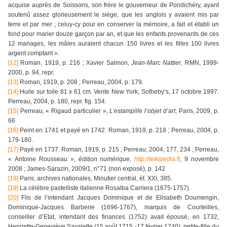
acquise auprès de Soissons, son frère le gouverneur de Pondichéry, ayant
soutenû assez glorieusement le siège, que les anglois y avaient mis par
terre et par mer ; celuy-cy pour en conserver la mémoire, a fait et établi un
fond pour marier douze garçon par an, et que les enfants provenants de ces
12 mariages, les mâles auraient chacun 150 livres et les filles 100 livres
argent comptant ».
[12]
Roman, 1919, p. 216 ; Xavier Salmon,
Jean-Marc Nattier
, RMN, 1999-
2000, p. 94, repr.
[13]
Roman, 1919, p. 208 ; Perreau, 2004, p. 179.
[14]
Huile sur toile 81 x 61 cm. Vente New York, Sotheby’s, 17 octobre 1997.
Perreau, 2004, p. 180, repr. fig. 154.
[15]
Perreau, « Rigaud particulier »,
L’estampille l’objet d’art
, Paris, 2009, p.
66
[16]
Peint en 1741 et payé en 1742. Roman, 1919, p. 218 ; Perreau, 2004, p.
179-180.
[17]
Payé en 1737. Roman, 1919, p. 215 ; Perreau, 2004, 177, 234 ; Perreau,
« Antoine Rousseau »,
édition numérique,
http://wikipedia.fr
,
9 novembre
2008 ; James-Sarazin, 2009/1, n°71 (non exposé), p. 142
[18]
Paris, archives nationales, Minutier central, ét. XXI, 385.
[19]
La célèbre pastelliste italienne Rosalba Carriera (1675-1757).
[20]
Fils de l’intendant Jacques Dominique et de Elisabeth Doumengin,
Dominique-Jacques Barberie (1696-1767), marquis de Courteilles,
conseiller d’Etat, intendant des finances (1752) avait épousé, en 1732,
Henriette-Geneviève Savalette (15 août 1715 -17 février 1740), petite-fille du