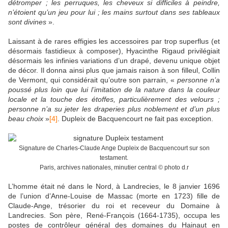
détromper ; les perruques, les cheveux si difficiles à peindre,
n’étoient qu’un jeu pour lui ; les mains surtout dans ses tableaux
sont divines
».
Laissant à de rares effigies les accessoires par trop superflus (et
désormais fastidieux à composer), Hyacinthe Rigaud privilégiait
désormais les infinies variations d’un drapé, devenu unique objet
de décor. Il donna ainsi plus que jamais raison à son filleul, Collin
de Vermont, qui considérait qu’outre son parrain, «
personne n’a
poussé plus loin que lui l’imitation de la nature dans la couleur
locale et la touche des étoffes, particulièrement des velours ;
personne n’a su jeter les draperies plus noblement et d’un plus
beau choix
»
[4]
. Dupleix de Bacquencourt ne fait pas exception.
Signature de Charles-Claude Ange Dupleix de Bacquencourt sur son
testament.
Paris, archives nationales, minutier central © photo d.r
L’homme était né dans le Nord, à Landrecies, le 8 janvier 1696
de l’union d’Anne-Louise de Massac (morte en 1723) fille de
Claude-Ange, trésorier du roi et receveur du Domaine à
Landrecies. Son père, René-François (1664-1735), occupa les
postes de contrôleur général des domaines du Hainaut en