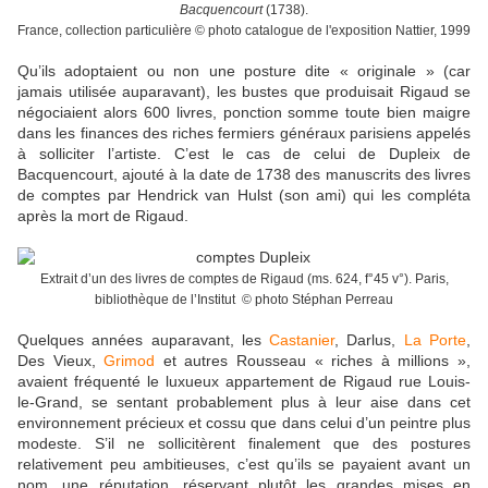
Bacquencourt
(1738).
France, collection particulière © photo catalogue de l'exposition Nattier, 1999
Qu’ils adoptaient ou non une posture dite « originale » (car
jamais utilisée auparavant), les bustes que produisait Rigaud se
négociaient alors 600 livres, ponction somme toute bien maigre
dans les finances des riches fermiers généraux parisiens appelés
à solliciter l’artiste. C’est le cas de celui de Dupleix de
Bacquencourt, ajouté à la date de 1738 des manuscrits des livres
de comptes par Hendrick van Hulst (son ami) qui les compléta
après la mort de Rigaud.
Extrait d’un des livres de comptes de Rigaud (ms. 624, f°45 v°). Paris,
bibliothèque de l’Institut © photo Stéphan Perreau
Quelques années auparavant, les
Castanier
, Darlus,
La Porte
,
Des Vieux,
Grimod
et autres Rousseau « riches à millions »,
avaient fréquenté le luxueux appartement de Rigaud rue Louis-
le-Grand, se sentant probablement plus à leur aise dans cet
environnement précieux et cossu que dans celui d’un peintre plus
modeste. S’il ne sollicitèrent finalement que des postures
relativement peu ambitieuses, c’est qu’ils se payaient avant un
nom, une réputation, réservant plutôt les grandes mises en