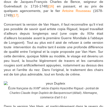
doux de Jacques-François Charles de Bence, seigneur de
Guénebault (v. 1716-1748)
[16]
en passant, et au prix de
quelques agencements, par le fier
Antoine Rousseau
(1678-
1749)
[17]
.
Concernant la version de Van Haam, il faut reconnaître qu’il n’est
pas possible de savoir quel artiste copia Rigaud, lequel travaillait
d’ailleurs depuis longtemps seul (une copie du XIXe était
d’ailleurs locasisée avant la première Guerre Mondiale à l’abbaye
de Longpont). Tout au plus est-il aisé de refuser à cette version
toute intervention du maître tant il existe une profonde différence
de qualité entre l’original et la copie proposée par Van Ham. Sur
cette dernière, quoique fidèle au modèle, le visage est devenu un
peu lourd, la bouche légèrement de travers et les carnations
rougies sont artificiellement appuyées, notamment au dessus des
yeux et l’arrête du nez. Dans l’original, le traitement des chairs
est de loin plus admirable, tout en fondu de crême.
e
É
cole française du XVIII
siècle d'après Hyacinthe Rigaud -
portrait de
Charles-Claude Ange Dupleix de Bacquencourt
(détail).
Allemagne,
commerce d'art © d.r
Dans la version Van Ham, et particulièrement dans le revers du