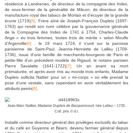
résidence à Landrecies, de directeur de la compagnie des Indes,
de sous-fermier de la généralité de Mâcon, de directeur de la
manufacture royal des tabacs de Morlaix et d’écuyer de la grande
écurie (1719)
[5]
. Frère aîné de Joseph-François Dupleix (1697-
1763) qui rendit son nom célèbre par la gouvernance générale
de la Compagnie des Indes de 1741 à 1754, Charles-Claude
Ange « eu trois femmes, toutes trois de mérite » selon Moufle
d’Argenville
[6]
: le 19 mars 1724, il s’unit sur la paroisse
parisienne de Saint-Paul, Jeanne-Henriette de Lalleu (1709-
1736), issue d’une famille de marchands-bourgeois de Paris et
petite-fille d’un précédent modèle de Rigaud, le notaire parisien
Pierre Savalatte (1641-1722)
[7]
. Un an avant sa mort
prématurée, et après avoir mis au monde trois enfants, Madame
Dupleix sollicita Nattier pour un « mi-corps » où elle prenait la
pose d’une vestale, sans cependant en avoir véritablement les
attributs peints
[8]
.
Jean-Marc Nattier,
Madame Dupleix de Bacquencourt
, née Lalleu – 1735.
Coll. priv. © d.r.
Installé comme directeur général des privilèges exclusifs du tabac
et du café en Guyenne et Béarn, devenu fermier général depuis