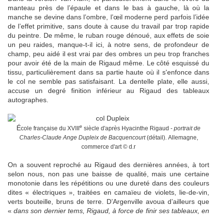
manteau près de l’épaule et dans le bas à gauche, là où la
manche se devine dans l’ombre, l’œil moderne perd parfois l’idée
de l’effet primitive, sans doute à cause du travail par trop rapide
du peintre. De même, le ruban rouge dénoué, aux effets de soie
un peu raides, manque-t-il ici, à notre sens, de profondeur de
champ, peu aidé il est vrai par des ombres un peu trop franches
pour avoir été de la main de Rigaud même. Le côté esquissé du
tissu, particulièrement dans sa partie haute où il s'enfonce dans
le col ne semble pas satisfaisant. La dentelle plate, elle aussi,
accuse un degré finition inférieur au Rigaud des tableaux
autographes.
e
É
cole française du XVIII
siècle d'après Hyacinthe Rigaud -
portrait de
Charles-Claude Ange Dupleix de Bacquencourt
(détail).
Allemagne,
commerce d'art © d.r
On a souvent reproché au Rigaud des dernières années, à tort
selon nous, non pas une baisse de qualité, mais une certaine
monotonie dans les répétitions ou une dureté dans des couleurs
dites « électriques », traitées en camaïeu de violets, lie-de-vin,
verts bouteille, bruns de terre. D’Argenville avoua d’ailleurs que
«
dans son dernier tems, Rigaud, à force de finir ses tableaux, en