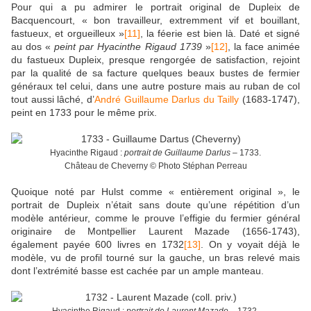
Pour qui a pu admirer le portrait original de Dupleix de
Bacquencourt, « bon travailleur, extremment vif et bouillant,
fastueux, et orgueilleux »
[11]
, la féerie est bien là. Daté et signé
au dos «
peint par Hyacinthe Rigaud 1739
»
[12]
, la face animée
du fastueux Dupleix, presque rengorgée de satisfaction, rejoint
par la qualité de sa facture quelques beaux bustes de fermier
généraux tel celui, dans une autre posture mais au ruban de col
tout aussi lâché, d’
André Guillaume Darlus du Tailly
(1683-1747),
peint en 1733 pour le même prix.
Hyacinthe Rigaud :
portrait de Guillaume Darlus
– 1733.
Château de Cheverny © Photo Stéphan Perreau
Quoique noté par Hulst comme « entièrement original », le
portrait de Dupleix n’était sans doute qu’une répétition d’un
modèle antérieur, comme le prouve l’effigie du fermier général
originaire de Montpellier Laurent Mazade (1656-1743),
également payée 600 livres en 1732
[13]
. On y voyait déjà le
modèle, vu de profil tourné sur la gauche, un bras relevé mais
dont l’extrémité basse est cachée par un ample manteau.