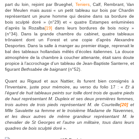
part du loin, rejoint par Brueghel,
Teniers
, Calf, Rembrant, Van
der Meulen mais aussi « un petit tableau sur bois par Chardin
représentant un jeune homme qui desine dans sa bordure de
bois sculpté doré » (n°29) et « quatre Estampes enluminées
d’après la Rozalba
[19]
dans leurs bordures de bois noicy »
(n°34). Dans la grande chambre du cabinet, quatre tableaux
trônaient dont un Forest et une copie d’après Alexandre
Desportes. Dans la salle à manger au premier étage, reprenait le
bal des tableaux hollandais mêlés d’écoles italiennes. La douce
atmosphère de la chambre à coucher attenante, était sans doute
propice à l’accrochage d’un tableau de Jean-Baptiste Santerre, et
figurant
Bethsabée de baignant
(n°52).
Quant au Rigaud et aux Nattier, ils furent bien consignés à
l’Inventaire, juste pour mémoire, au verso du folio 17 : «
Et à
l’égard de huit tableaux peints sur toille dont trois de quatre pieds
de haut représentant M. Dupleix et ses deux premières femmes,
trois autres de trois pieds représentant M. de Courteille
[20]
et
Mlle Savalette sa femme et le troisième Madame de Navennes,
et les deux autres de même grandeur représentant M. le
chevalier de St Georges et l’autre un militaire, tous dans leurs
quadres de bois sculpté doré
».