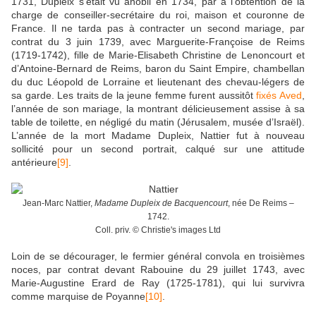
1731, Dupleix s’était vu anobli en 1734, par à l’obtention de la
charge de conseiller-secrétaire du roi, maison et couronne de
France. Il ne tarda pas à contracter un second mariage, par
contrat du 3 juin 1739, avec Marguerite-Françoise de Reims
(1719-1742), fille de Marie-Elisabeth Christine de Lenoncourt et
d’Antoine-Bernard de Reims, baron du Saint Empire, chambellan
du duc Léopold de Lorraine et lieutenant des chevau-légers de
sa garde. Les traits de la jeune femme furent aussitôt
fixés Aved
,
l’année de son mariage, la montrant délicieusement assise à sa
table de toilette, en négligé du matin (Jérusalem, musée d’Israël).
L’année de la mort Madame Dupleix, Nattier fut à nouveau
sollicité pour un second portrait, calqué sur une attitude
antérieure
[9]
.
Jean-Marc Nattier,
Madame Dupleix de Bacquencourt
, née De Reims –
1742.
Coll. priv. © Christie's images Ltd
Loin de se décourager, le fermier général convola en troisièmes
noces, par contrat devant Rabouine du 29 juillet 1743, avec
Marie-Augustine Erard de Ray (1725-1781), qui lui survivra
comme marquise de Poyanne
[10]
.