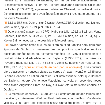
général au s
Savalette de Buchelay son fils qui exerce actuellement. »
(« Memoires et essays… »
, op. cit.).
Le père de Jeanne-Henriette, Guillaume
de Lalleu (1679-1747), également notaire au Châtelet, conseiller du roi et
échevin de la ville de Paris avait épousé, le 18 avril 1706, Marie-Jeanne, fille
de Pierre Savalette.
[8]
82,6 x 65,7 cm. Daté et signé
Nattier Pinxit/1735
. Collection particulière.
Voir Salmon,
op. cit
., 1999, p. 93-96, ill. p. 94.
[9]
Daté et signé
Nattier p.x. / 1742
. Huile sur toile, 101,3 x 81,3 cm. Vente
Londres, Christies, 5 juillet 2011, lot 16. Voir Salmon, op. cit., p. 94, fig. 2.
Xavier Salmon évoquait une possible effigie posthume.
[10]
Xavier Salmon notait que les deux tableaux figurant les deux dernières
épouses de Dupleix, « présentent des compositions que Nattier réutilisa
plusieurs années après pour d’autres modèles. En 1756, il peignit ainsi le
portrait d’Antoinette-Madeleine de Baylens (1730-1761), marquise de
Poyanne (huile sur toile, 78,7 x 63,5 cm. Vente Sotheby’s New York, 16 mai
1996, lot 108 ;
repris et extrapolé en pied par un anonyme
). Il se contenta
alors d’associer le nouveau visage au corps qu’il avait inventé en 1735 pour
Jeanne-Henriette de Lalleu. Au reste il est intéressant de noter que Bernard
de Baylens, l’époux d’Antoinette-Madeleine, convola en secondes noces
avec Marie-Augustine Erard de Ray, qui avait été la troisième épouse de
Dupleix. »
[11]
« Memoires et essays… »
, op. cit.
: « Il étoit fort au fait des fermes, bon
travailleur, extrêmement vif et bouillant, fastueux, et orgueilleux. Ce dernier
vice luy a fait faire une fondation assez singulière dans un terre qu’il a