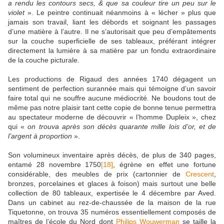
a rendu les contours secs, & que sa couleur tire un peu sur le
violet
». Le peintre continuait néanmoins à « lécher » plus que
jamais son travail, liant les débords et soignant les passages
d’une matière à l’autre. Il ne s’autorisait que peu d’empâtements
sur la couche superficielle de ses tableaux, préférant intégrer
directement la lumière à sa matière par un fondu extraordinaire
de la couche picturale.
Les productions de Rigaud des années 1740 dégagent un
sentiment de perfection surannée mais qui témoigne d’un savoir
faire total qui ne souffre aucune médiocrité. Ne boudons tout de
même pas notre plaisir tant cette copie de bonne tenue permettra
au spectateur moderne de découvrir « l’homme Dupleix », chez
qui «
on trouva après son décès quarante mille lois d’or, et de
l’argent à proportion
».
Son volumineux inventaire après décès, de plus de 340 pages,
entamé 28 novembre 1750
[18]
, égrène en effet une fortune
considérable, des meubles de prix (cartonnier de
Crescent
,
bronzes, porcelaines et glaces à foison) mais surtout une belle
collection de 80 tableaux, expertisée le 4 décembre par Aved.
Dans un cabinet au rez-de-chaussée de la maison de la rue
Tiquetonne, on trouva 35 numéros essentiellement composés de
maîtres de l’école du Nord dont
Philips Wouwerman
se taille la