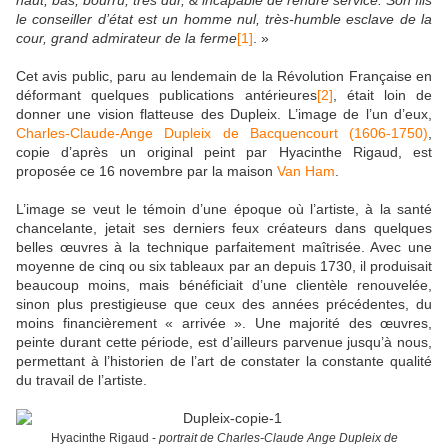
haut, bas, bourru, très dur, & incapable de rendre service. Son fils
le conseiller d’état est un homme nul, très-humble esclave de la
cour, grand admirateur de la ferme
[1]
. »
Cet avis public, paru au lendemain de la Révolution Française en
déformant quelques publications antérieures
[2]
, était loin de
donner une vision flatteuse des Dupleix. L’image de l’un d’eux,
Charles-Claude-Ange Dupleix de Bacquencourt (1606-1750)
,
copie d’après un original peint par Hyacinthe Rigaud, est
proposée ce 16 novembre par la maison
Van Ham
.
L’image se veut le témoin d’une époque où l’artiste, à la santé
chancelante, jetait ses derniers feux créateurs dans quelques
belles œuvres à la technique parfaitement maîtrisée. Avec une
moyenne de cinq ou six tableaux par an depuis 1730, il produisait
beaucoup moins, mais bénéficiait d’une clientèle renouvelée,
sinon plus prestigieuse que ceux des années précédentes, du
moins financièrement « arrivée ». Une majorité des œuvres,
peinte durant cette période, est d’ailleurs parvenue jusqu’à nous,
permettant à l’historien de l’art de constater la constante qualité
du travail de l’artiste.
Hyacinthe Rigaud -
portrait de Charles-Claude Ange Dupleix de