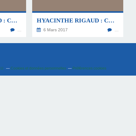
HYACINTHE RIGAUD : CHRONIQUES DES VENTES 2016 (SECONDE PARTIE)
HYACINTHE RIGAUD : CHRONIQUES DES VENTES 2016 (PREMIÈRE PARTIE)
…
6 Mars 2017
…
.U.
Cookies et données personnelles
Préférences cookies