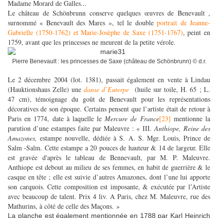
Madame Morard de Galles...
Le château de Schönbrunn conserve quelques œuvres de Benevault ,
surnommé « Benevault des Mares », tel le double
portrait de Jeanne-
Gabrielle (1750-1762) et Marie-Josèphe de Saxe (1751-1767)
, peint en
1759, avant que les princesses ne meurent de la petite vérole.
Pierre Benevault : les princesses de Saxe (château de Schönbrunn) © d.r.
Le 2 décembre 2004 (lot. 1381), passait également en vente à Lindau
(Hauktionshaus Zelle) une
danse d’Euterpe
(huile sur toile, H. 65 ; L.
47 cm), témoignage du goût de Benevault pour les représentations
décoratives de son époque.
Certains pensent que l’artiste était de retour à
Paris en 1774, date à laquelle le
Mercure de France
[23]
mentionne la
parution d’une estampes faite par Maleuvre :
« III.
Anthiope, Reine des
Amazones,
estampe nouvelle, dédiée à S. A. S. Mgr. Louis, Prince de
Salm -Salm. Cette estampe a 20 pouces de hauteur & 14 de largeur. Elle
est gravée d'après le tableau de Bennevault, par M. P. Maleuvre.
Anthiope est debout au milieu de ses femmes, en habit de guerrière & le
casque en tête ; elle est suivie d’autres Amazones, dont l’une lui apporte
son carquois. Cette composition est imposante, & exécutée par l’Artiste
avec beaucoup de talent. Prix 4 liv. A Paris, chez M. Maleuvre, rue des
Mathurins, à côté de celle des Maçons. »
La planche est également mentionnée en 1788 par Karl Heinrich