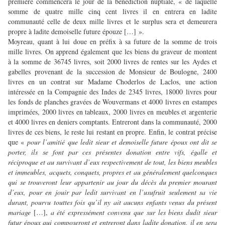
première commencera le jour de la bénédiction nuptiale, « de laquelle
somme de quatre mille cinq cent livres il en entrera en ladite
communauté celle de deux mille livres et le surplus sera et demeurera
propre à ladite demoiselle future épouze […] ».
Moyreau, quant à lui doue en préfix à sa future de la somme de trois
mille livres. On apprend également que les biens du graveur de montent
à la somme de 36745 livres, soit 2000 livres de rentes sur les Aydes et
gabelles provenant de la succession de Monsieur de Boulogne, 2400
livres en un contrat sur Madame Choderlos de Laclos, une action
intéressée en la Compagnie des Indes de 2345 livres, 18000 livres pour
les fonds de planches gravées de Wouvermans et 4000 livres en estampes
imprimées, 2000 livres en tableaux, 2000 livres en meubles et argenterie
et 4000 livres en deniers comptants. Entreront dans la communauté, 2000
livres de ces biens, le reste lui restant en propre. Enfin, le contrat précise
que «
pour l’amitié que ledit sieur et demoiselle future époux ont dit se
porter, ils se font par ces présentes donation entre vifs, égalle et
réciproque et au survivant d’eux respectivement de tout, les biens meubles
et immeubles, acquets, conquets, propres et au généralement quelconques
qui se trouveront leur appartenir au jour du décès du premier mourant
d’eux, pour en jouir par ledit survivant en l’usufruit seulement sa vie
durant, pourvu touttes fois qu’il ny ait aucuns enfants venus du présent
mariage
[…],
a été expressément convenu que sur les biens dudit sieur
futur époux qui composeront et entreront dans ladite donation, il en sera