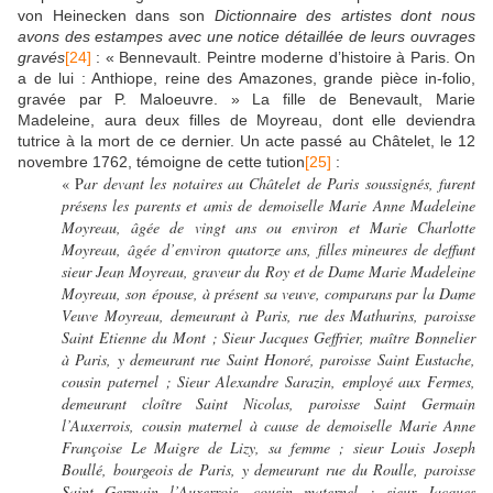
von Heinecken dans son
Dictionnaire des artistes dont nous
avons des estampes avec une notice détaillée de leurs ouvrages
gravés
[24]
: « Bennevault. Peintre moderne d’histoire à Paris. On
a de lui : Anthiope, reine des Amazones, grande pièce in-folio,
gravée par P. Maloeuvre. »
La fille de Benevault, Marie
Madeleine, aura deux filles de Moyreau, dont elle deviendra
tutrice à la mort de ce dernier. Un acte passé au Châtelet, le 12
novembre 1762, témoigne de cette tution
[25]
:
« P
ar devant les notaires au Châtelet de Paris soussignés, furent
présens les parents et amis de demoiselle Marie Anne Madeleine
Moyreau, âgée de vingt ans ou environ et Marie Charlotte
Moyreau, âgée d’environ quatorze ans, filles mineures de deffunt
sieur Jean Moyreau, graveur du Roy et de Dame Marie Madeleine
Moyreau, son épouse, à présent sa veuve, comparans par la Dame
Veuve Moyreau, demeurant à Paris, rue des Mathurins, paroisse
Saint Etienne du Mont ; Sieur Jacques Geffrier, maître Bonnelier
à Paris, y demeurant rue Saint Honoré, paroisse Saint Eustache,
cousin paternel ; Sieur Alexandre Sarazin, employé aux Fermes,
demeurant cloître Saint Nicolas, paroisse Saint Germain
l’Auxerrois, cousin maternel à cause de demoiselle Marie Anne
Françoise Le Maigre de Lizy, sa femme ; sieur Louis Joseph
Boullé, bourgeois de Paris, y demeurant rue du Roulle, paroisse
Saint Germain l’Auxerrois, cousin maternel ; sieur Jacques