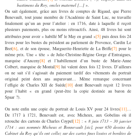
bastimens du Roy, oncles maternel […]
».
On sait également, grâce aux livres de comptes de Rigaud, que Pierre
Benevault, tout jeune membre de l’Académie de Saint Luc, ne travaille
finalement qu’un an pour l’atelier : en 1716, date à laquelle il reçoit
plusieurs paiements, plus ou moins rétroactifs. Ainsi, 48 livres lui sont
r
attribuées pour avoir « habillé M
le May en grand »
[5]
puis deux fois 24
livres pour les bustes du président au parlement de Provence, Cardin Le
Bret
[6]
, et de son épouse, Marguerite-Henriette de La Briffe
[7]
pour le
même prix. Une « tête » de Julie-Christine-Régine Gorge d’Entraigues,
marquise d’Anceny
[8]
et l’habillement d’un buste de Marie-Anne
Colbert, marquise de Montal
[9]
lui valent deux fois 12 livres. D’ailleurs
on ne sait s’il s’agissait du paiement tardif des vêtements du portrait
original peint deux ans auparavant… Même remarque concernant
l’effigie de Charles XII de Suède
[10]
dont Benevault reçoit 12 livres
pour l’habit « en grand (peut-être la copie destinée au baron de
Spaar ?).
On note enfin une copie du portrait de Louis XV pour 24 livres
[11]
…
De 1717 à 1721, Benevault est, avec Micheux, aux Gobelins où il
retouche des cartons de Charles Coypel
[12]
:
«
8 juin 1713 – 30 janvier
1714 : aux nommés Micheux et Bennevault [sic], pour 650 dessins du
Cabinet du Roy qu’ils ont collez sur des cartes fines lissées et bordées de