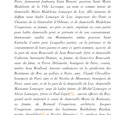
Paris, demeurant faubourg Saint Honoré, paroisse Saint Marie
Madeleine de la Ville Levesque, au nom et comme tuteur de
demoiselle Marie Madeleine Lemaigre de Lisy, fille mineure de
deffunt sieur André Lemaigre de Lisy, inspecteur des Ponts et
Chaussés de la Généralité d’Orléans, et de damoiselle Madeleine
Croquoison, sa femme, ses père et mère, stipulant en cette partie
pour ladite demoiselle pour se présente et de son consentement,
demeurante susdite rue Montmartre, même paroisse Saint
Eustache d’autre part, Lesquelles parties, en la présence et du
consentement de leurs parens et amis cy après nommés, sçavoir, de
la part du sieur Benevault de Jean Benevault, frère et demoiselle
Catherine Antoinette Drimetz, sa femme, de Geneviève Benevault,
sœur du futur, et Pierre Delamotte, bourgeois de Paris, cousin,
maître Jean Boullard, huissier audiancier en la juridiction des
Bastimens du Roy au pallais à Paris, amy, Claude Chevallier,
bourgeois de Paris amy et de Nicolas de Meneuray, bourgeois de
Paris, aussi amy, et de la part de la demoiselle de Lisy, demoiselle
Marianne Lemaigre, sœur de ladite future, de Michel Lemaigre et
Alexis Lemaigre, frères et Paul Lepot
[3]
,
ancien officier du Roy,
grand oncle maternel à cause de demoiselle Marie Le Bouteaux,
sa femme, de Bernard Croquoison, architecte, Jacques
Croquoison, entrepreneur des bastimens, Barthelemy Bardon,
maître chandelier
[4]
et Nicolas Demetre ( ?), employé dans les