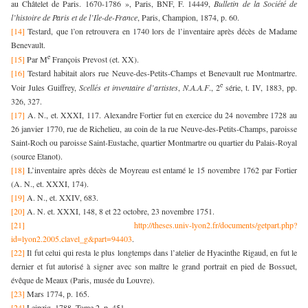
au Châtelet de Paris. 1670-1786 », Paris, BNF, F. 14449,
Bulletin de la Société de
l’histoire de Paris et de l’Ile-de-France
, Paris, Champion, 1874, p. 60.
[14]
Testard, que l’on retrouvera en 1740 lors de l’inventaire après décès de Madame
Benevault.
e
[15]
Par M
François Prevost (et. XX).
[16]
Testard habitait alors rue Neuve-des-Petits-Champs et Benevault rue Montmartre.
e
Voir Jules Guiffrey,
Scellés et inventaire d’artistes
,
N.A.A.F
., 2
série, t. IV, 1883, pp.
326, 327.
[17]
A. N., et. XXXI, 117. Alexandre Fortier fut en exercice du 24 novembre 1728 au
26 janvier 1770, rue de Richelieu, au coin de la rue Neuve-des-Petits-Champs, paroisse
Saint-Roch ou paroisse Saint-Eustache, quartier Montmartre ou quartier du Palais-Royal
(source Etanot).
[18]
L’inventaire après décès de Moyreau est entamé le 15 novembre 1762 par Fortier
(A. N., et. XXXI, 174).
[19]
A. N., et. XXIV, 683.
[20]
A. N. et. XXXI, 148, 8 et 22 octobre, 23 novembre 1751.
[21]
http://theses.univ-lyon2.fr/documents/getpart.php?
id=lyon2.2005.clavel_g&part=94403
.
[22]
Il fut celui qui resta le plus longtemps dans l’atelier de Hyacinthe Rigaud, en fut le
dernier et fut autorisé à signer avec son maître le grand portrait en pied de Bossuet,
évêque de Meaux (Paris, musée du Louvre).
[23]
Mars 1774, p. 165.
[24]
Leipzig, 1788, Tome 2, p. 451.