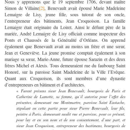
Nous y apprenons que le 19 septembre 1706, devant maître
Simon de Villaine
[2]
, Benevault avait épousé Marie Madeleine
Lemaigre de Lisy, jeune fille, sous tutorat de son oncle,
l’entrepreneur des bâtiments, Jean Croquoison. La famille
Lemaigre était originaire du Loiret. Ainsi le défunt père de la
mariée, André Lemaigre de Lisy officiait comme inspecteur des
Ponts et Chaussés de la Généralité d’Orléans. On apprend
également que Benevault avait au moins un frère et une sœur,
Jean et Geneviève. La jeune promise comptait également à son
mariage sa sœur, Marie-Anne, future épouse Sarazin et des deux
frères Michel et Alexis. Tous demeuraient rue du faubourg Saint
Honoré, sur la paroisse Saint Madeleine de la Ville l’Evêque.
Quant aux Croquoison, ils sont membres d’une dynastie
d’entrepreneurs en bâtiment et d’architectes.
«
Furent présens sieur Jean Benevault, bourgeois de Paris et
Catherine de Lamotte, sa femme, qu’il autorise pour l’effet des
présentes, demeurant rue Montmartre, paroisse Saint Eustache,
stipulant en cette partie pour sieur Pierre Benevault, leur fils,
peintre à Paris, demeurant susdit rue et paroisse, pour ce présent,
pour luy et en son nom et de son consentement, d’une part, et
sieur Jean Croquoison, entrepreneur des bastimens, bourgeois de