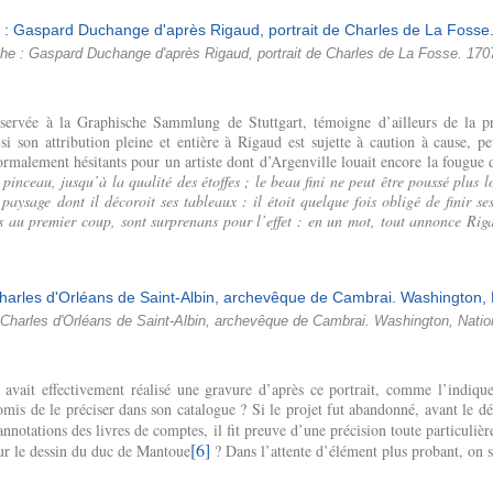
he : Gaspard Duchange d'après Rigaud, portrait de Charles de La Fosse. 1707
nservée à la Graphische Sammlung de Stuttgart, témoigne d’ailleurs de la 
si son attribution pleine et entière à Rigaud est sujette à caution à cause, p
ormalement hésitants pour un artiste dont d’Argenville louait encore la fougue 
ceau, jusqu’à la qualité des étoffes ; le beau fini ne peut être poussé plus lo
paysage dont il décoroit ses tableaux : il étoit quelque fois obligé de finir se
its au premier coup, sont surprenans pour l’effet : en un mot, tout annonce Rig
 Charles d'Orléans de Saint-Albin, archevêque de Cambrai. Washington, Nationa
avait effectivement réalisé une gravure d’après ce portrait, comme l’indique 
s omis de le préciser dans son catalogue ? Si le projet fut abandonné, avant le 
s annotations des livres de comptes, il fit preuve d’une précision toute particuli
[6]
ur le dessin du duc de Mantoue
? Dans l’attente d’élément plus probant, on 