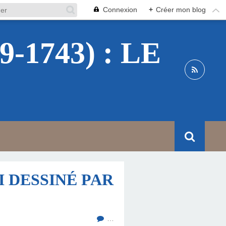
Connexion
+
Créer mon blog
1743) : LE
I DESSINÉ PAR
…