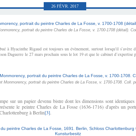
AMENTAIRE
ÉRÉMONIAL
-PART II)
0-PART I)
ONNU...
VERS...
RIGAUD
1704)
03)
T
26
FÉVR.
2017
RIGAUD
nmorency, portrait du peintre Charles de La Fosse, v. 1700-1708 (détail). Col
ibué à Hyacinthe Rigaud est toujours un évènement, surtout lorsqu'il s’avère d’
ison Daguerre le 27 mars prochain sous le lot 19 et que le cabinet d’expertise 
t Monmorency, portrait du peintre Charles de La Fosse, v. 1700-1708. Coll. p
tompe sur un papier devenu bistre dont les dimensions sont identiques 
présente le peintre Charles de La Fosse (1636-1716) d'après un portr
Charlottenburg à Berlin
[3]
.