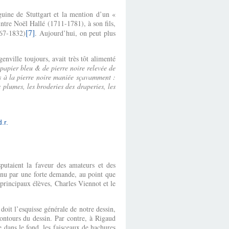
nguine de Stuttgart et la mention d’un «
ntre Noël Hallé (1711-1781), à son fils,
[7]
767-1832)
. Aujourd’hui, on peut plus
enville toujours, avait très tôt alimenté
 papier bleu & de pierre noire relevée de
es à la pierre noire maniée sçavamment :
 plumes, les broderies des draperies, les
sputaient la faveur des amateurs et des
enu par une forte demande, au point que
 principaux élèves, Charles Viennot et le
oit l’esquisse générale de notre dessin,
contours du dessin. Par contre, à Rigaud
e dans le fond, les faisceaux de hachures