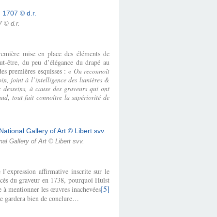
 © d.r.
première mise en place des éléments de
eut-être, du peu d’élégance du drapé au
des premières esquisses : «
On reconnoît
in, joint à l’intelligence des lumières &
s desseins, à cause des graveurs qui ont
aud
,
tout fait connoître la supériorité de
l Gallery of Art © Libert svv.
l’expression affirmative inscrite sur le
décès du graveur en 1738, pourquoi Hulst
[5]
ère à mentionner les œuvres inachevées
se gardera bien de conclure…