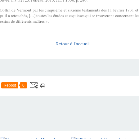
ouvre. Inv. 32723. Perreau, 2013, cat. P.1356, p. 280.
, Collin de Vermont par les cinquième et sixième testaments des 11 février 1731 e
 qu’il a retouchés, […] toutes les études et esquisses qui se trouveront concernant le
essins de différents maîtres ».
Retour à l'accueil
Repost
0