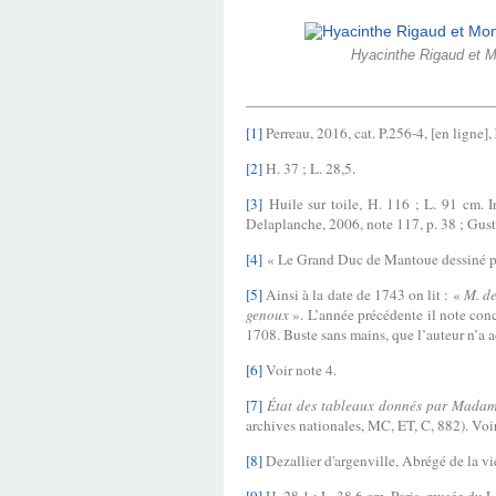
Hyacinthe Rigaud et Mo
[1]
Perreau, 2016, cat. P.256-4, [en ligne],
[2]
H. 37 ; L. 28,5.
[3]
Huile sur toile, H. 116 ; L. 91 cm.
Delaplanche, 2006, note 117, p. 38 ; Gustin-G
[4]
« Le Grand Duc de Mantoue dessiné 
[5]
Ainsi à la date de 1743 on lit : «
M. de
genoux
». L’année précédente il note con
1708. Buste sans mains, que l’auteur n’a ac
[6]
Voir note 4.
[7]
État des tableaux donnés par Madame
archives nationales, MC, ET, C, 882). Voi
[8]
Dezallier d'argenville, Abrégé de la vi