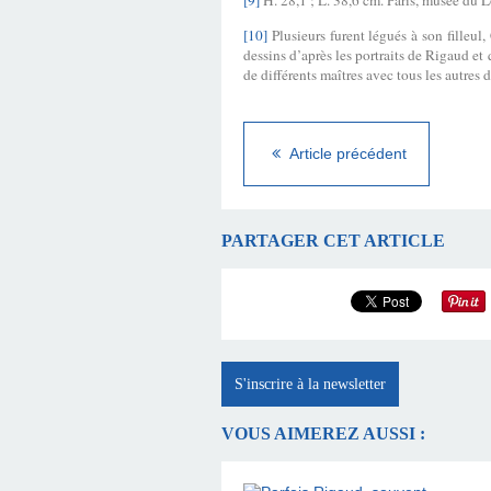
[9]
H.
28,1 ; L. 38,6 cm. Paris, musée du L
[10]
Plusieurs furent légués à son filleul
dessins d’après les portraits de Rigaud et
de différents maîtres avec tous les autres d
Article précédent
PARTAGER CET ARTICLE
S'inscrire à la newsletter
VOUS AIMEREZ AUSSI :