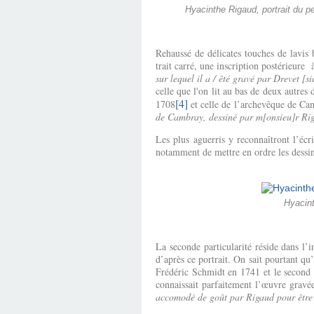
Hyacinthe Rigaud, portrait du p
Rehaussé de délicates touches de lavis 
trait carré, une inscription postérieur
sur lequel il a / êté gravé par Drevet [si
celle que l'on lit au bas de deux autre
[4]
1708
et celle de l’archevêque de Ca
de Cambray, dessiné par m[onsieu]r Rigau
Les plus aguerris y reconnaîtront l’éc
notamment de mettre en ordre les dessin
Hyacint
La seconde particularité réside dans l’i
d’après ce portrait. On sait pourtant qu
Frédéric Schmidt en 1741 et le second 
connaissait parfaitement l’œuvre gravé
accomodé de goût par Rigaud pour être m