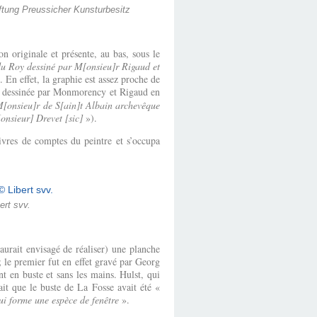
iftung Preussicher Kunsturbesitz
n originale et présente, au bas, sous le
du Roy dessiné par M[onsieu]r Rigaud et
. En effet, la graphie est assez proche de
ue, dessinée par Monmorency et Rigaud en
[onsieu]r de S[ain]t Albain archevêque
onsieur] Drevet [sic]
»).
ivres de comptes du peintre et s’occupa
ert svv.
 aurait envisagé de réaliser) une planche
; le premier fut en effet gravé par Georg
 en buste et sans les mains. Hulst, qui
it que le buste de La Fosse avait été «
ui forme une espèce de fenêtre
».