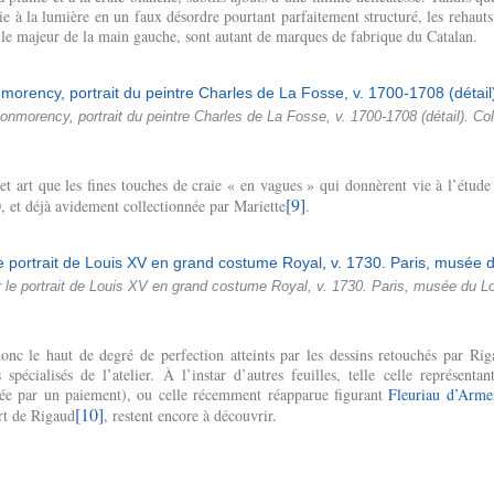
e à la lumière en un faux désordre pourtant parfaitement structuré, les rehauts 
r le majeur de la main gauche, sont autant de marques de fabrique du Catalan.
nmorency, portrait du peintre Charles de La Fosse, v. 1700-1708 (détail). Coll
et art que les fines touches de craie « en vagues » qui donnèrent vie à l’étude
[9]
 et déjà avidement collectionnée par Mariette
.
 le portrait de Louis XV en grand costume Royal, v. 1730. Paris, musée du 
nc le haut de degré de perfection atteints par les dessins retouchés par Rig
spécialisés de l’atelier. À l’instar d’autres feuilles, telle celle représenta
tée par un paiement), ou celle récemment réapparue figurant
Fleuriau d’Arme
[10]
ort de Rigaud
, restent encore à découvrir.