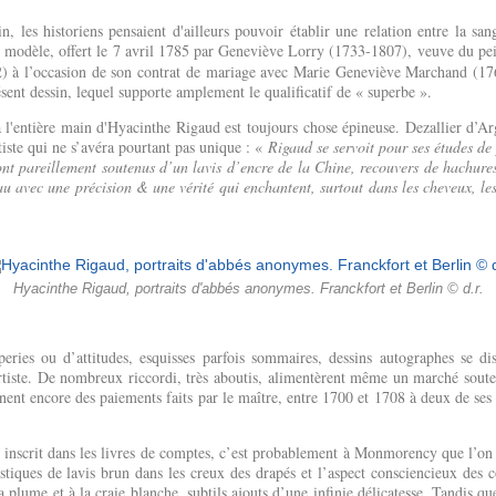
in, les historiens pensaient d'ailleurs pouvoir établir une relation entre la sa
e modèle, offert le 7 avril 1785 par Geneviève Lorry (1733-1807), veuve du pei
) à l’occasion de son contrat de mariage avec Marie Geneviève Marchand (1
sent dessin, lequel supporte amplement le qualificatif de « superbe ».
 l'entière main d'Hyacinthe Rigaud est toujours chose épineuse. Dezallier d’Arg
tiste qui ne s’avéra pourtant pas unique : «
Rigaud se servoit pour ses études de
sont pareillement soutenus d’un lavis d’encre de la Chine, recouvers de hachur
au avec une précision & une vérité qui enchantent, surtout dans les cheveux, les
Hyacinthe Rigaud, portraits d'abbés anonymes. Franckfort et Berlin © d.r.
eries ou d’attitudes, esquisses parfois sommaires, dessins autographes se di
rtiste. De nombreux riccordi, très aboutis, alimentèrent même un marché sout
gnent encore des paiements faits par le maître, entre 1700 et 1708 à deux de ses
é inscrit dans les livres de comptes, c’est probablement à Monmorency que l’on d
istiques de lavis brun dans les creux des drapés et l’aspect consciencieux des 
 plume et à la craie blanche, subtils ajouts d’une infinie délicatesse. Tandis qu