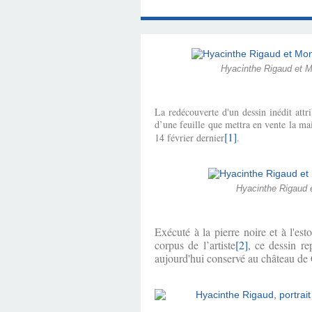
L'EXÉCUTION TEST
SOUSTRAIRE AU C
BENEVAULT » (1740
BENEVAULT » (174
UN CÉLÈBRE INC
TÉMOIGNAGES DI
D'HYACINTHE 
DE MANTOUE (
RIGAUD (17
VERMON
(1762)
1712
DE HYACINTHE 
Hyacinthe Rigaud et Mo
La redécouverte d'un dessin inédit attr
d’une feuille que mettra en vente la ma
[1]
14 février dernier
.
Hyacinthe Rigaud e
Exécuté à la pierre noire et à l'es
corpus de l’artiste
[2]
, ce dessin re
aujourd'hui conservé au château de 