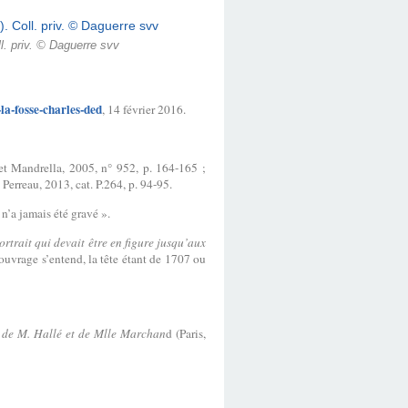
l. priv. © Daguerre svv
la-fosse-charles-ded
, 14 février 2016.
et Mandrella, 2005, n° 952, p. 164-165 ;
; Perreau, 2013, cat. P.264, p. 94-95.
 n’a jamais été gravé ».
ortrait qui devait être en figure jusqu’aux
uvrage s’entend, la tête étant de 1707 ou
e de M. Hallé et de Mlle Marchan
d (Paris,