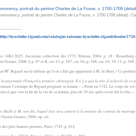
nmorency, portrait du peintre Charles de La Fosse, v. 1700-1708 (détail). Col
http://hyacinthe-rigaud.com/catalogue-raisonne-hyacinthe-rigaud/dessins/1720-
 Inv. GKI 2625. Ancienne collection dès 1773. Perreau, 2004, p. 18 ; Rosenberg 
omez, 2006, I, p. 87 et II, cat. I.3, p. 347, cat. I.6, p. 348, cat. I.9, 10, 11, p. 349 
r
par M
. Rigaud sur le tableau qu’il en a fait qui appartient à M. de Bury. / Ce portrait
 la peyronnie (François), premier chirurgien. Il n’y a que la tête d’achevée de ce p
cernant l’estampe de Rigaud peignant sa femme : « Peint en 1742. Le corps de cet o
hevé que vers la fin de la vie de sa femme, plus de 30 ans après avoir fait la tête. »
 Hallé à M. son fils, lequel état sera annexé à la minute du contrat de mariag
r Gustin-Gomez, 2006, op. cit.
e des plus fameux peintres, Paris, 1745, p. 414.