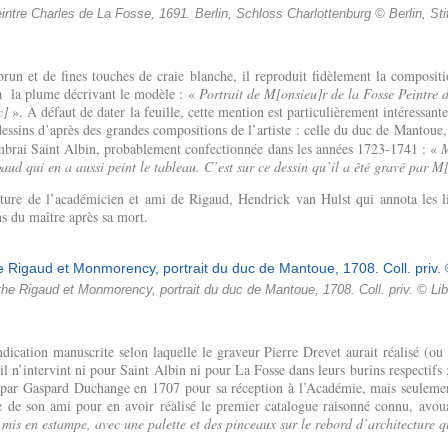
eintre Charles de La Fosse, 1691. Berlin, Schloss Charlottenburg © Berlin, St
brun et de fines touches de craie blanche, il reproduit fidèlement la compositio
e à la plume décrivant le modèle : «
Portrait de M[onsieu]r de la Fosse Peintre 
c]
». À défaut de dater la feuille, cette mention est particulièrement intéressante
s dessins d’après des grandes compositions de l’artiste : celle du duc de Manto
mbrai Saint Albin, probablement confectionnée dans les années 1723-1741 : «
M
d qui en a aussi peint le tableau. C’est sur ce dessin qu’il a êté gravé par M[
riture de l’académicien et ami de Rigaud, Hendrick van Hulst qui annota les l
s du maître après sa mort.
he Rigaud et Monmorency, portrait du duc de Mantoue, 1708. Coll. priv. © Lib
ndication manuscrite selon laquelle le graveur Pierre Drevet aurait réalisé (ou
’il n’intervint ni pour Saint Albin ni pour La Fosse dans leurs burins respectifs 
par Gaspard Duchange en 1707 pour sa réception à l’Académie, mais seulement
e de son ami pour en avoir réalisé le premier catalogue raisonné connu, avoua
is en estampe, avec une palette et des pinceaux sur le rebord d’architecture q