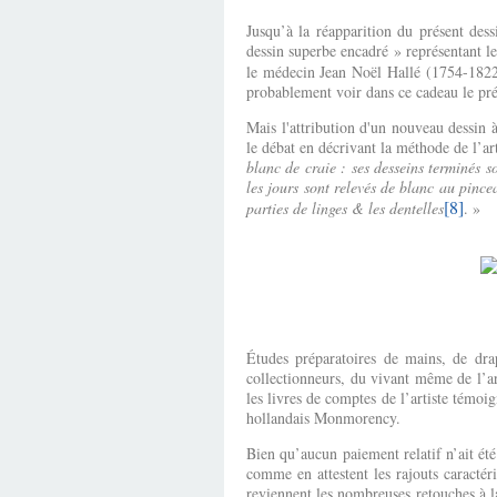
Jusqu’à la réapparition du présent dess
dessin superbe encadré » représentant l
le médecin Jean Noël Hallé (1754-1822
probablement voir dans ce cadeau le pré
Mais l'attribution d'un nouveau dessin à
le débat en décrivant la méthode de l’ar
blanc de craie : ses desseins terminés 
les jours sont relevés de blanc au pince
[8]
parties de linges & les dentelles
. »
Études préparatoires de mains, de drap
collectionneurs, du vivant même de l’a
les livres de comptes de l’artiste témoi
hollandais Monmorency.
Bien qu’aucun paiement relatif n’ait ét
comme en attestent les rajouts caractér
reviennent les nombreuses retouches à la