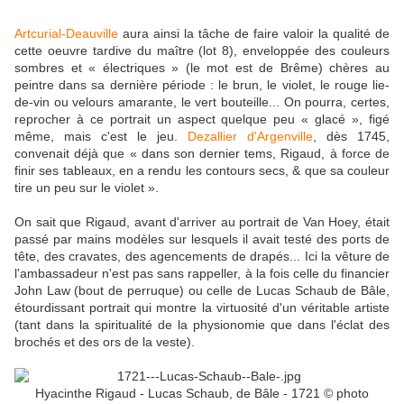
Artcurial-Deauville
aura ainsi la tâche de faire valoir la qualité de
cette oeuvre tardive du maître (lot 8), enveloppée des couleurs
sombres et « électriques » (le mot est de Brême) chères au
peintre dans sa dernière période : le brun, le violet, le rouge lie-
de-vin ou velours amarante, le vert bouteille... On pourra, certes,
reprocher à ce portrait un aspect quelque peu « glacé », figé
même, mais c'est le jeu.
Dezallier d'Argenville
, dès 1745,
convenait déjà que « dans son dernier tems, Rigaud, à force de
finir ses tableaux, en a rendu les contours secs, & que sa couleur
tire un peu sur le violet ».
On sait que Rigaud, avant d'arriver au portrait de Van Hoey, était
passé par mains modèles sur lesquels il avait testé des ports de
tête, des cravates, des agencements de drapés... Ici la vêture de
l'ambassadeur n'est pas sans rappeller, à la fois celle du financier
John Law (bout de perruque) ou celle de Lucas Schaub de Bâle,
étourdissant portrait qui montre la virtuosité d'un véritable artiste
(tant dans la spiritualité de la physionomie que dans l'éclat des
brochés et des ors de la veste).
Hyacinthe Rigaud - Lucas Schaub, de Bâle - 1721 © photo