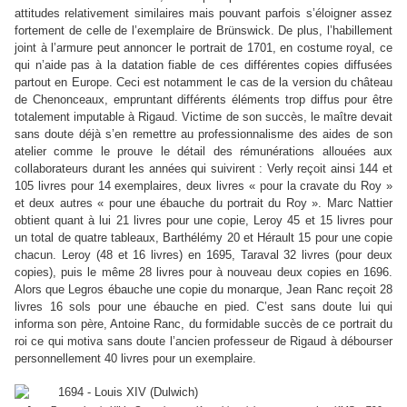
attitudes relativement similaires mais pouvant parfois s’éloigner assez
fortement de celle de l’exemplaire de Brünswick. De plus, l’habillement
joint à l’armure peut annoncer le portrait de 1701, en costume royal, ce
qui n’aide pas à la datation fiable de ces différentes copies diffusées
partout en Europe. Ceci est notamment le cas de la version du château
de Chenonceaux, empruntant différents éléments trop diffus pour être
totalement imputable à Rigaud. Victime de son succès, le maître devait
sans doute déjà s’en remettre au professionnalisme des aides de son
atelier comme le prouve le détail des rémunérations allouées aux
collaborateurs durant les années qui suivirent : Verly reçoit ainsi 144 et
105 livres pour 14 exemplaires, deux livres « pour la cravate du Roy »
et deux autres « pour une ébauche du portrait du Roy ». Marc Nattier
obtient quant à lui 21 livres pour une copie, Leroy 45 et 15 livres pour
un total de quatre tableaux, Barthélémy 20 et Hérault 15 pour une copie
chacun. Leroy (48 et 16 livres) en 1695, Taraval 32 livres (pour deux
copies), puis le même 28 livres pour à nouveau deux copies en 1696.
Alors que Legros ébauche une copie du monarque, Jean Ranc reçoit 28
livres 16 sols pour une ébauche en pied. C’est sans doute lui qui
informa son père, Antoine Ranc, du formidable succès de ce portrait du
roi ce qui motiva sans doute l’ancien professeur de Rigaud à débourser
personnellement 40 livres pour un exemplaire.