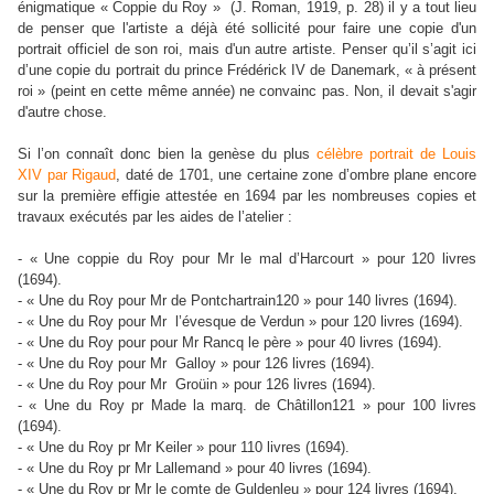
énigmatique « Coppie du Roy » (J. Roman, 1919, p. 28) il y a tout lieu
de penser que l'artiste a déjà été sollicité pour faire une copie d'un
portrait officiel de son roi, mais d'un autre artiste. Penser qu’il s’agit ici
d’une copie du portrait du prince Frédérick IV de Danemark, « à présent
roi » (peint en cette même année) ne convainc pas. Non, il devait s'agir
d'autre chose.
Si l’on connaît donc bien la genèse du plus
célèbre portrait de Louis
XIV par Rigaud
, daté de 1701, une certaine zone d’ombre plane encore
sur la première effigie attestée en 1694 par les nombreuses copies et
travaux exécutés par les aides de l’atelier :
- « Une coppie du Roy pour Mr le mal d’Harcourt » pour 120 livres
(1694).
- « Une du Roy pour Mr de Pontchartrain120 » pour 140 livres (1694).
- « Une du Roy pour Mr l’évesque de Verdun » pour 120 livres (1694).
- « Une du Roy pour pour Mr Rancq le père » pour 40 livres (1694).
- « Une du Roy pour Mr Galloy » pour 126 livres (1694).
- « Une du Roy pour Mr Groüin » pour 126 livres (1694).
- « Une du Roy pr Made la marq. de Châtillon121 » pour 100 livres
(1694).
- « Une du Roy pr Mr Keiler » pour 110 livres (1694).
- « Une du Roy pr Mr Lallemand » pour 40 livres (1694).
- « Une du Roy pr Mr le comte de Guldenleu » pour 124 livres (1694).