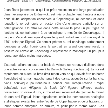
Jean Ranc - Louis XIV - Copenhague, Kunsthistoriches museum. Inv. KMSsp706
Jean Ranc justement, à qui l’on prête volontiers une large participation
dans l’exemplaire de Brünswick, est très probablement l’auteur à notre
sens d’une adaptation conservée à Copenhague, (ci-dessus) et dans
laquelle le roi est repris en buste, vêtu d’une armure partielle sur un
habit galonné. On retrouve dans cette œuvre la pâte un peu figée de
l’artiste et, contrairement à ce qu’indique le musée de Copenhague, il
ne peut s’agir d’une copie d’après le grand portrait en costume royal de
1701 peint par Rigaud. Ce dernier prêtant au roi un visage parfaitement
identique à celui figuré dans le portrait en grand costume royal, la
posture de l’ovale de Copenhague représente le monarque un peu plus
jeune, aux rides moins marquées.
L’attitude, alliant cuirasse et habit de velours se retrouve d’ailleurs dans
une autre version concervée à la Dulwich Gallery (ci-dessus). Le roi est
représenté en buste, le bras droit tendu vers ce qui devait être un bâton
fleurdelisé et la main gauche tenant des gants, appuyée sur la hanche.
Sans équivoque pourrons-nous penser que lorsqu’Antoine Coypel
échafaude son
Allégorie de Louis XIV figurant Minerve assise
présentant un ovale du roi
, il choisit naturellement de glorifier le travail
de son ami Rigaud. Nous signalerons enfin les nombreuses analogies
stylistiques existantes entre l’ovale de Copenhague et celui figurant un
jeune homme anonyme, en armure, et peint par le même Ranc. Ces