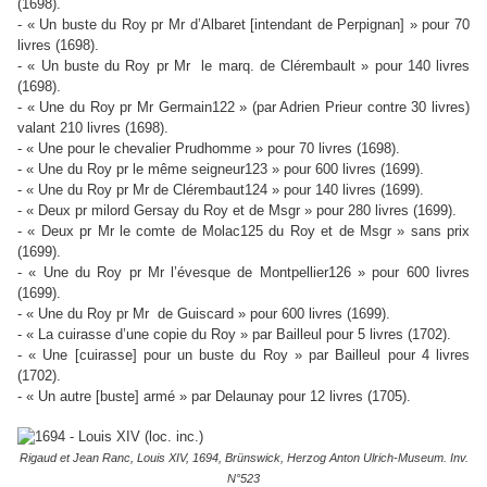
(1698).
- « Un buste du Roy pr Mr d’Albaret [intendant de Perpignan] » pour 70
livres (1698).
- « Un buste du Roy pr Mr le marq. de Clérembault » pour 140 livres
(1698).
- « Une du Roy pr Mr Germain122 » (par Adrien Prieur contre 30 livres)
valant 210 livres (1698).
- « Une pour le chevalier Prudhomme » pour 70 livres (1698).
- « Une du Roy pr le même seigneur123 » pour 600 livres (1699).
- « Une du Roy pr Mr de Clérembaut124 » pour 140 livres (1699).
- « Deux pr milord Gersay du Roy et de Msgr » pour 280 livres (1699).
- « Deux pr Mr le comte de Molac125 du Roy et de Msgr » sans prix
(1699).
- « Une du Roy pr Mr l’évesque de Montpellier126 » pour 600 livres
(1699).
- « Une du Roy pr Mr de Guiscard » pour 600 livres (1699).
- « La cuirasse d’une copie du Roy » par Bailleul pour 5 livres (1702).
- « Une [cuirasse] pour un buste du Roy » par Bailleul pour 4 livres
(1702).
- « Un autre [buste] armé » par Delaunay pour 12 livres (1705).
Rigaud et Jean Ranc, Louis XIV, 1694, Brünswick, Herzog Anton Ulrich-Museum. Inv.
N°523