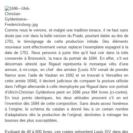
Comme nous le verrons, et malgré une tradition tenace, il ne faut sans
doute pas voir dans la belle version du Prado, pourtant datée au dos de
1701, le témoignage de cette production initiale. Des éléments
nouveaux sont effectivement venus replacer l’exemplaire espagnol à la
date de 1701. Nous pensons à juste titre qu’il faut voir dans la toile
conservée à Brünswick, la trace du portrait de 1694. En effet, s’il est
désormais attesté que Rigaud représenta le monarque vêtu d’une
armure, à mi-corps, en chef des armées [Louis XIV venait de prendre
Namur avec l’aide de Vauban en 1692 et se trouvait à Versailles en
cette année 1694], il devient judicieux de comparer la posture utilisée
dans l’effigie allemande à celle réemployée par Rigaud dans son portrait
d’Ulrich-Christian Gyldenlove peint en 1696 pour 994 livres (ci-contre).
En tous points identiques, les deux attitudes prouvent s’il en est
l’invention dès 1694 de cette composition. Sans doute assez honéreux
à l’origine, le schéma du catalan a donné lieu à un certain nombre
d’adaptations dès la production de l’original, destinées à ménager les
bourses des plus susceptibles.
Evoluant de 40 à 600 livres, ces copies présentent Louis XIV dans des