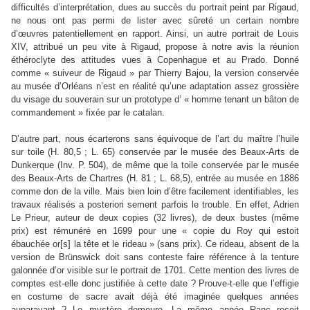
difficultés d’interprétation, dues au succès du portrait peint par Rigaud,
ne nous ont pas permi de lister avec sûreté un certain nombre
d’œuvres patentiellement en rapport. Ainsi, un autre portrait de Louis
XIV, attribué un peu vite à Rigaud, propose à notre avis la réunion
éthéroclyte des attitudes vues à Copenhague et au Prado. Donné
comme « suiveur de Rigaud » par Thierry Bajou, la version conservée
au musée d’Orléans n’est en réalité qu’une adaptation assez grossière
du visage du souverain sur un prototype d’ « homme tenant un bâton de
commandement » fixée par le catalan.
D’autre part, nous écarterons sans équivoque de l’art du maître l’huile
sur toile (H. 80,5 ; L. 65) conservée par le musée des Beaux-Arts de
Dunkerque (Inv. P. 504), de même que la toile conservée par le musée
des Beaux-Arts de Chartres (H. 81 ; L. 68,5), entrée au musée en 1886
comme don de la ville. Mais bien loin d’être facilement identifiables, les
travaux réalisés a posteriori sement parfois le trouble. En effet, Adrien
Le Prieur, auteur de deux copies (32 livres), de deux bustes (même
prix) est rémunéré en 1699 pour une « copie du Roy qui estoit
ébauchée or[s] la tête et le rideau » (sans prix). Ce rideau, absent de la
version de Brünswick doit sans conteste faire référence à la tenture
galonnée d’or visible sur le portrait de 1701. Cette mention des livres de
comptes est-elle donc justifiée à cette date ? Prouve-t-elle que l’effigie
en costume de sacre avait déjà été imaginée quelques années
auparavant ? Le mystère demeure. La même année Ranc reçoit