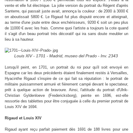
vente et elle fut électrique. La jolie version du portrait du Régent d'après
Santerre, qui passait juste avait, annonça la couleur : de 2000 à 3000 €
on aboutissait 5800 €. Le Rigaud fut plus disputé encore et atteignait,
au terme d'une joute entre deux enchérisseurs, 9200 € soit un peu plus
de 11000 € avec les frais. Comme quoi l'artiste a toujours la cote quand
il s'agit d'un beau portrait très décoratif qui ira sans doute meubler un
lieu à sa hauteur.
Louis XIV - 1701 - Madrid, museo del Prado - Inv. 2343
Lorsqu'il peint, en 1701, un portrait du roi pour qu'il soit envoyé en
Espagne car les deux précédents étaient finalement restés à Versailles,
Hyacinthe Rigaud s'inspire de ce qui fait sa réputation : le portrait de
militaire puissamment armuré et fièrement campé devant le spectateur,
prêt à quelque action de bravoure. Ainsi, l'attitude du portrait d'Ulrik-
Christian Gyldenloeve (Fredericksborg), peinte en 1696, est-elle
ressortie des tablettes pour être conjuguée à celle du premier portrait de
Louis XIV de 1694.
Rigaud et Louis XIV
Rigaud ayant reçu parfait paiement dès 1691 de 188 livres pour une