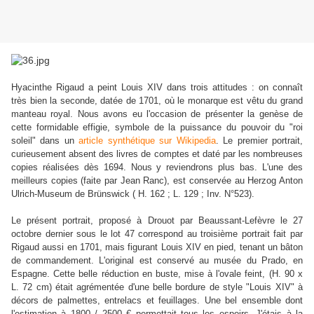
Hyacinthe Rigaud a peint Louis XIV dans trois attitudes : on connaît
très bien la seconde, datée de 1701, où le monarque est vêtu du grand
manteau royal. Nous avons eu l'occasion de présenter la genèse de
cette formidable effigie, symbole de la puissance du pouvoir du "roi
soleil" dans un
article synthétique sur Wikipedia
. Le premier portrait,
curieusement absent des livres de comptes et daté par les nombreuses
copies réalisées dès 1694. Nous y reviendrons plus bas. L'une des
meilleurs copies (faite par Jean Ranc), est conservée au Herzog Anton
Ulrich-Museum de Brünswick ( H. 162 ; L. 129 ; Inv. N°523).
Le présent portrait, proposé à Drouot par Beaussant-Lefèvre le 27
octobre dernier sous le lot 47 correspond au troisième portrait fait par
Rigaud aussi en 1701, mais figurant Louis XIV en pied, tenant un bâton
de commandement. L'original est conservé au musée du Prado, en
Espagne. Cette belle réduction en buste, mise à l'ovale feint, (H. 90 x
L. 72 cm) était agrémentée d'une belle bordure de style "Louis XIV" à
décors de palmettes, entrelacs et feuillages. Une bel ensemble dont
l'estimation à 1800 / 2500 € permettait tous les espoirs. J'étais à la