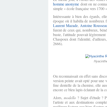
homme anonyme
dont on ne connaiss
simple « école française vers 1700 
Intéressante à bien des égards, ell
époque où il habilla de nombreux fi
Laurent Mazade
,
Antoine Roussea
furent de ceux qui, nombreux, bénéf
buste, l'attitude pouvait légèrement
Chaspoux dont l'identité, d'ailleur
2666).
Hyacinthe
On reconnaissait en effet sans disco
version peinte avait opté pour une v
fine dentelle de la chemise, elle au
encore ce bleu lapis éclatant de la 
Alors,
modello
? Sujet d'étude ? Pr
l'artiste et aux destinations comp
meilleure facture que bien d'autres 