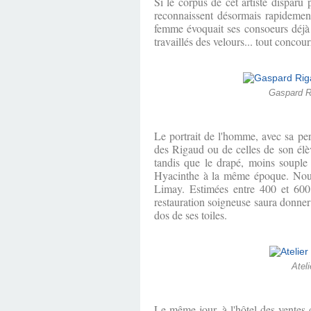
Si le corpus de cet artiste disparu
reconnaissent désormais rapidement
femme évoquait ses consoeurs déjà p
travaillés des velours... tout concour
Gaspard Ri
Le portrait de l'homme, avec sa per
des Rigaud ou de celles de son élè
tandis que le drapé, moins souple 
Hyacinthe à la même époque. Nous 
Limay. Estimées entre 400 et 600 
restauration soigneuse saura donner
dos de ses toiles.
Ateli
Le même jour, à l'hôtel des ventes 