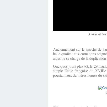
Atelier d'Hyac
Anciennement sur le marché de l'art
belle qualité, aux carnations soign
aides ne se charge de la duplication
Quelques jours plus tôt, le 29 mars,
simple École française du XVIIIe 
pourtant aux dernières heures du siè