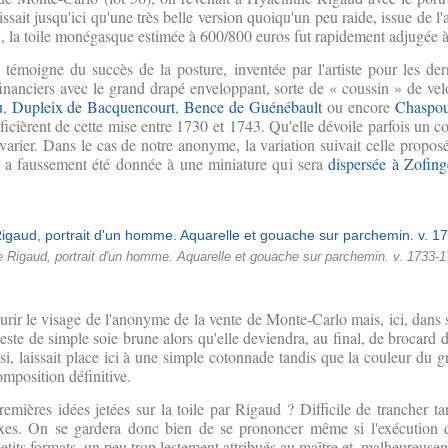
ait jusqu'ici qu'une très belle version quoiqu'un peu raide, issue de l'a
», la toile monégasque estimée à 600/800 euros fut rapidement adjugée 
e témoigne du succès de la posture, inventée par l'artiste pour les de
nanciers avec le grand drapé enveloppant, sorte de « coussin » de velour
u
,
Dupleix de Bacquencourt
,
Bence de Guénébault
ou encore
Chaspou
icièrent de cette mise entre 1730 et 1743. Qu'elle dévoile parfois un co
 varier. Dans le cas de notre anonyme, la variation suivait celle propo
s, a faussement été donnée à une miniature qui sera
dispersée à Zofing
 Rigaud, portrait d'un homme. Aquarelle et gouache sur parchemin. v. 1733-1
urir le visage de l'anonyme de la vente de Monte-Carlo mais, ici, dans 
este de simple soie brune alors qu'elle deviendra, au final, de brocard d'
ssi, laissait place ici à une simple cotonnade tandis que la couleur du 
composition définitive.
emières idées jetées sur la toile par Rigaud ? Difficile de trancher 
lexes. On se gardera donc bien de se prononcer même si l'exécution d
petits formats, un peu trop lestement attribués au maître et, malheureuse