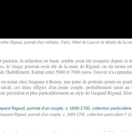
inthe Rigaud, portrait d'un militaire, Paris, Hôtel de Lauzun et détails de la v
 parisien, la réduction en buste semble avoir été restaurée depuis et
ées, le visage pourrait avoir été de la main de Rigaud, ou du moins re
 de l'habillement. Estimé entre 5000 et 7000 euros, l'œuvre n'a cependan
 on notait chez Sequana à Rouen, une paire de portraits peints en penda
siècle, ces deux effigies d'un jeune couple, probablement saisis au
cle précédent et plus particulièrement au style de Gaspard Rigaud, frèr
Gaspard Rigaud, portrait d'un couple, v. 1690-1700, collection particulière © d.r