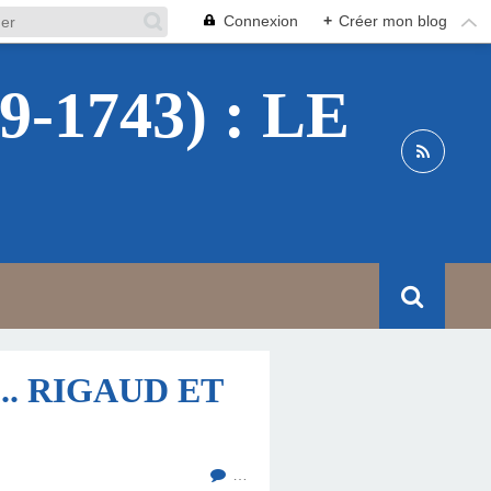
Connexion
+
Créer mon blog
1743) : LE
.. RIGAUD ET
…