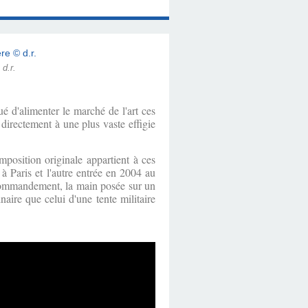
 d.r.
é d'alimenter le marché de l'art ces
 directement à une plus vaste effigie
osition originale appartient à ces
 à Paris et l'autre entrée en 2004 au
 commandement, la main posée sur un
naire que celui d'une tente militaire