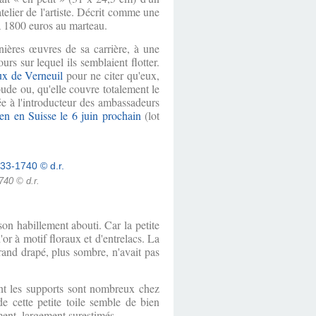
telier de l'artiste. Décrit comme une
à 1800 euros au marteau.
rnières œuvres de sa carrière, à une
s sur lequel ils semblaient flotter.
x de Verneuil
pour ne citer qu'eux,
ude ou, qu'elle couvre totalement le
sée à l'introducteur des ambassadeurs
en en Suisse le 6 juin prochain
(lot
740 © d.r.
son habillement abouti. Car la petite
or à motif floraux et d'entrelacs. La
grand drapé, plus sombre, n'avait pas
tant les supports sont nombreux chez
e cette petite toile semble de bien
ment, largement surestimés...