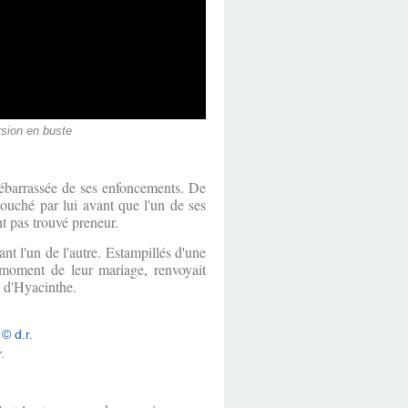
ersion en buste
 débarrassée de ses enfoncements. De
touché par lui avant que l'un de ses
t pas trouvé preneur.
nt l'un de l'autre. Estampillés d'une
 moment de leur mariage, renvoyait
e d'Hyacinthe.
.