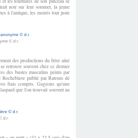
l et les tournures de son pinceau se
rait noir sur leur sommet, la jeune
s à l'antique, les moirés tout juste
nyme © d.r.
tement des productions du frère aîné
se retrouve souvent chez ce dernier
res des bustes masculins peints par
e Rocheblave publié par Ratouis de
uros frais compris. Gageons qu'une
Gaspard que l'on trouvait souvent au
© d.r.
ait « en petit » (31 x 24,5 cm) d'un