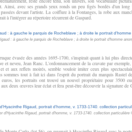
 prématurément, reste encore ténu, son univers, son vocabulaire pictura
. Ainsi, avec ses grands yeux ronds un peu figés bordés d'un long t
assées devant l'artiste. La coiffure à la Fontanges, la robe aux manche
rait à l'intégrer au répertoire récurrent de Gaspard.
gaud : à gauche le parquis de Rocheblave ; à droite le portrait d'homme ano
ruque évasée des années 1695-1700, s'inspirait quant à lui plus direc
ve et neveu, Jean Ranc. L'ordonnancement de la cravate par exemple, 
et et aux reflets moirés, semble vouloir imiter ceux plus spectaculai
sommes tout à fait ici dans l'esprit du portrait du marquis Rastel d
euros, les portraits ont trouvé un nouvel propriétaire pour 3500 e
 aux deux œuvres leur éclat et fera peut-être découvrir la signature de 
er d'Hyacinthe Rigaud, portrait d'homme, v. 1733-1740. collection particulière 
de Monte-Carlo (lot 56), on revenait à Hyacinthe Rigaud avec le portr