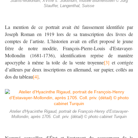
Stäffis-Mollondin, XVIIIe s. Solothurn, musée Blumenstein © Jürg
Stauffer, Langenthal, Suisse
La mention de ce portrait avait été faussement identifiée par
Joseph Roman en 1919 lors de sa transcription des livres de
comptes de l’artiste. L’historien avait en effet proposé le jeune
frère de notre modèle, François-Pierre-Louis d'Estavayer-
Mollondin (1681-1736), identification reprise de manière
apocryphe à même la toile de la vente troyenne
[3]
et corrigée
d’ailleurs par deux inscriptions en allemand, sur papier, collés au
dos du tableau
[4]
.
Atelier d'Hyacinthe Rigaud, portrait de François-Henry d’Estavayer-
Mollondin, après 1705. Coll. priv. (détail) © photo cabinet Turquin
Nommé conseiller d’État et lieutenant du gouverneur de la