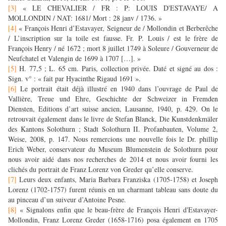
[3]
« LE CHEVALIER / FR : P: LOUIS D'ESTAVAYE/ A
MOLLONDIN / NAT: 1681/ Mort : 28 janv / 1736. »
[4]
« François Henri d’Estavayer, Seigneur de / Mollondin et Berberêche
/ L’inscription sur la toile est fausse. Fr. P. Louis / est le frère de
François Henry / né 1672 ; mort 8 juillet 1749 à Soleure / Gouverneur de
Neufchatel et Valengin de 1699 à 1707 […]. »
[5]
H. 77,5 ; L. 65 cm. Paris, collection privée. Daté et signé au dos :
Sign. v° : « fait par Hyacinthe Rigaud 1691 ».
[6]
Le portrait était déjà illustré en 1940 dans l’ouvrage de
Paul de
Vallière, Treue und Ehre, Geschichte der Schweizer in Fremden
Diensten, Editions d’art suisse ancien, Lausanne, 1940, p. 429. On le
retrouvait également dans le livre de Stefan Blanck, Die Kunstdenkmäler
des Kantons Solothurn ; Stadt Solothurn II. Profanbauten, Volume 2,
Weise, 2008, p. 147. Nous remercions une nouvelle fois le Dr. phillip
Erich Weber, conservateur du Museum Blumenstein de Solothurn pour
nous avoir aidé dans nos recherches de 2014 et nous avoir fourni les
clichés du portrait de Franz Lorenz von Greder qu’elle conserve.
[7]
Leurs deux enfants, Maria Barbara Franziska (1705-1758) et Joseph
Lorenz (1702-1757) furent réunis en un charmant tableau sans doute du
au pinceau d’un suiveur d’Antoine Pesne.
[8]
«
Signalons enfin que le beau-frère de François Henri d'Estavayer-
Mollondin, Franz Lorenz Greder (1658-1716) posa également en 1705