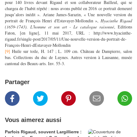
pour 140 livres devant Rigaud et son collaborateur Bailleul, qui se
chargea de l'habit répété : nous avons publié en 2016 ce portrait demeuré
jusqu’alors inédit
».
Ariane James-Sarazin, « Une nouvelle version du
portrait de François Henri d'Estavayer-Mollondin »,
Hyacinthe Rigaud
(1659-1743). L'homme et son art - Le catalogue raisonné
, Editions
Faton, [en ligne], 11 mai 2017, URL : http://www.hyacinthe-
rigaud.fr/single-post/2017/05/11/Une-nouvelle-version-du-portrait-de-
François-Henri-dEstavayer-Mollondin
[9]
Huile sur toile,
H. 147 ; L. 109 cm. Château de Dampierre, salon
bas. Collections du duc de Luynes. Autres version à Lausanne, musée
cantonal des Beaux-arts. Inv. 55-3.
Partager
Vous aimerez aussi
Parfois Rigaud, souvent Largillierre :