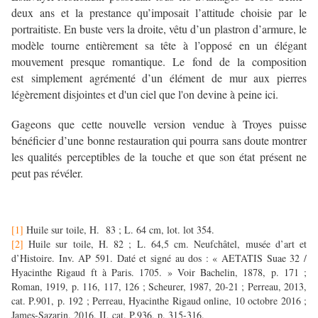
deux ans et la prestance qu’imposait l’attitude choisie par le
portraitiste. En buste vers la droite, vêtu d’un plastron d’armure, le
modèle tourne entièrement sa tête à l’opposé en un élégant
mouvement presque romantique. Le fond de la composition
est simplement agrémenté d’un élément de mur aux pierres
légèrement disjointes et d'un ciel que l'on devine à peine ici.
Gageons que cette nouvelle version vendue à Troyes puisse
bénéficier d’une bonne restauration qui pourra sans doute montrer
les qualités perceptibles de la touche et que son état présent ne
peut pas révéler.
[1]
Huile sur toile, H. 83 ; L. 64 cm, lot. lot 354.
[2]
Huile sur toile,
H. 82 ; L. 64,5 cm. Neufchâtel, musée d’art et
d’Histoire. Inv. AP 591. Daté et signé au dos : « AETATIS Suae 32 /
Hyacinthe Rigaud ft à Paris. 1705. » Voir Bachelin, 1878, p. 171 ;
Roman, 1919, p. 116, 117, 126 ; Scheurer, 1987, 20-21 ; Perreau, 2013,
cat. P.901, p. 192 ; Perreau, Hyacinthe Rigaud online, 10 octobre 2016 ;
James-Sazarin, 2016, II, cat. P.936, p. 315-316.