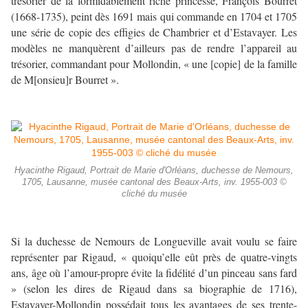
trésorier de la formidablement riche princesse, François Bourret
(1668-1735), peint dès 1691 mais qui commande en 1704 et 1705
une série de copie des effigies de Chambrier et d’Estavayer. Les
modèles ne manquèrent d’ailleurs pas de rendre l’appareil au
trésorier, commandant pour Mollondin, « une [copie] de la famille
de M[onsieu]r Bourret ».
Hyacinthe Rigaud, Portrait de Marie d'Orléans, duchesse de Nemours,
1705, Lausanne, musée cantonal des Beaux-Arts, inv. 1955-003 ©
cliché du musée
Si la duchesse de Nemours de Longueville avait voulu se faire
représenter par Rigaud, « quoiqu’elle eût près de quatre-vingts
ans, âge où l’amour-propre évite la fidélité d’un pinceau sans fard
» (selon les dires de Rigaud dans sa biographie de 1716),
Estavayer-Mollondin possédait tous les avantages de ses trente-