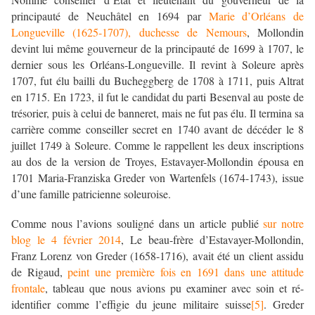
principauté de Neuchâtel en 1694 par
Marie d’Orléans de
Longueville (1625-1707), duchesse de Nemours
, Mollondin
devint lui même gouverneur de la principauté de 1699 à 1707, le
dernier sous les Orléans-Longueville. Il revint à Soleure après
1707, fut élu bailli du Bucheggberg de 1708 à 1711, puis Altrat
en 1715. En 1723, il fut le candidat du parti Besenval au poste de
trésorier, puis à celui de banneret, mais ne fut pas élu. Il termina sa
carrière comme conseiller secret en 1740 avant de décéder le 8
juillet 1749 à Soleure. Comme le rappellent les deux inscriptions
au dos de la version de Troyes, Estavayer-Mollondin épousa en
1701 Maria-Franziska Greder von Wartenfels (1674-1743), issue
d’une famille patricienne soleuroise.
Comme nous l’avions souligné dans un article publié
sur notre
blog le 4 février 2014
, Le beau-frère d’Estavayer-Mollondin,
Franz Lorenz von Greder (1658-1716), avait été un client assidu
de Rigaud,
peint une première fois en 1691 dans une attitude
frontale
, tableau que nous avions pu examiner avec soin et ré-
identifier comme l’effigie du jeune militaire suisse
[5]
. Greder