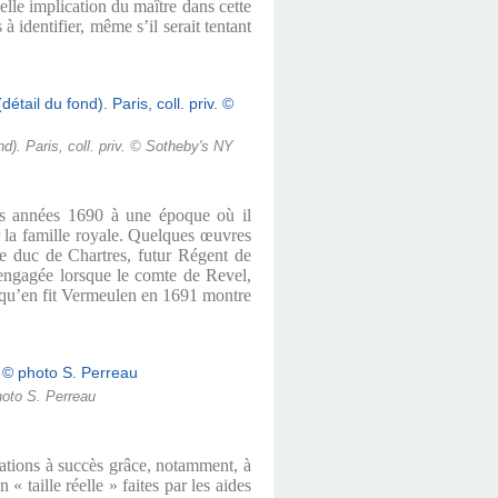
éelle implication du maître dans cette
à identifier, même s’il serait tentant
d). Paris, coll. priv. © Sotheby's NY
les années 1690 à une époque où il
r la famille royale. Quelques œuvres
une duc de Chartres, futur Régent de
 engagée lorsque le comte de Revel,
re qu’en fit Vermeulen en 1691 montre
hoto S. Perreau
réations à succès grâce, notamment, à
« taille réelle » faites par les aides