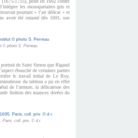
 (1675-1755), peint en 1692 contre
’intégrer les mousquetaires gris et
ouvait pourtant « l’air délicat » et
nc avoir été entamé dès 1691, son
tut © photo S. Perreau
 portrait de Saint Simon que Rigaud
L’aspect ébauché de certaines parties
rière le travail initial de Le Roy,
n minutieuse du tableau a pu en effet
étal de l’armure, la délicatesse des
rande finition des nuances dorées du
aris, coll. priv. © d.r.