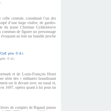
r.
rête centrale, constituait l’un des
uipé d’une large visière, de gardes-
gie du jeune Christian Gyldenloeve
en commun de figurer un personnage
e évoquant au loin un bataille proche
riv. © d.r.
anemark et de Louis-François Henri
e série des « militaires brandissant
ment sur le devant avec un nasal et,
 en 1697, optera quant à lui pour un
 livres de comptes de Rigaud puisse