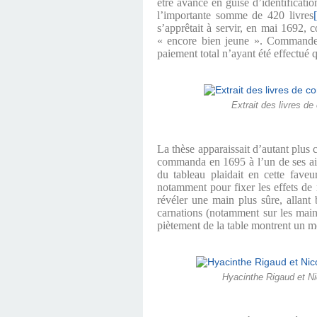
être avancé en guise d’identificatio
l’importante somme de 420 livres
s’apprêtait à servir, en mai 1692, 
« encore bien jeune ». Commande 
paiement total n’ayant été effectué 
Extrait des livres de
La thèse apparaissait d’autant plus 
commanda en 1695 à l’un de ses ai
du tableau plaidait en cette faveu
notamment pour fixer les effets de m
révéler une main plus sûre, allant 
carnations (notamment sur les mains
piètement de la table montrent un m
Hyacinthe Rigaud et Nic