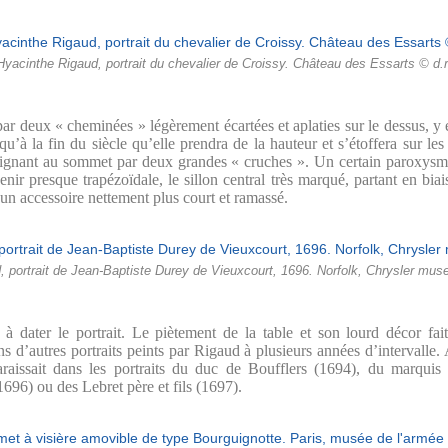
Hyacinthe Rigaud, portrait du chevalier de Croissy. Château des Essarts © d.r
ar deux « cheminées » légèrement écartées et aplaties sur le dessus, y est
 qu’à la fin du siècle qu’elle prendra de la hauteur et s’étoffera sur l
oignant au sommet par deux grandes « cruches ». Un certain paroxysme
ir presque trapézoïdale, le sillon central très marqué, partant en biai
un accessoire nettement plus court et ramassé.
, portrait de Jean-Baptiste Durey de Vieuxcourt, 1696. Norfolk, Chrysler mu
à dater le portrait. Le piètement de la table et son lourd décor fait
ns d’autres portraits peints par Rigaud à plusieurs années d’intervalle.
araissait dans les portraits du duc de Boufflers (1694), du marqui
696) ou des Lebret père et fils (1697).