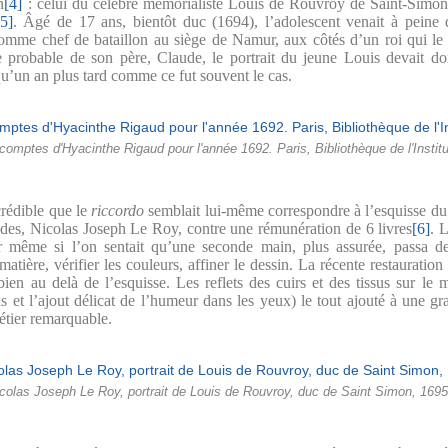
n
[4]
: celui du célèbre mémorialiste Louis de Rouvroy de Saint-Simon
[5]
. Âgé de 17 ans, bientôt duc (1694), l’adolescent venait à peine d
comme chef de bataillon au siège de Namur, aux côtés d’un roi qui le tr
probable de son père, Claude, le portrait du jeune Louis devait do
qu’un an plus tard comme ce fut souvent le cas.
 comptes d'Hyacinthe Rigaud pour l'année 1692. Paris, Bibliothèque de l'Insti
crédible que le
riccordo
semblait lui-même correspondre à l’esquisse du
des, Nicolas Joseph Le Roy, contre une rémunération de 6 livres
[6]
. 
r même si l’on sentait qu’une seconde main, plus assurée, passa der
atière, vérifier les couleurs, affiner le dessin. La récente restauratio
bien au delà de l’esquisse. Les reflets des cuirs et des tissus sur le m
 et l’ajout délicat de l’humeur dans les yeux) le tout ajouté à une g
étier remarquable.
olas Joseph Le Roy, portrait de Louis de Rouvroy, duc de Saint Simon, 1695. P