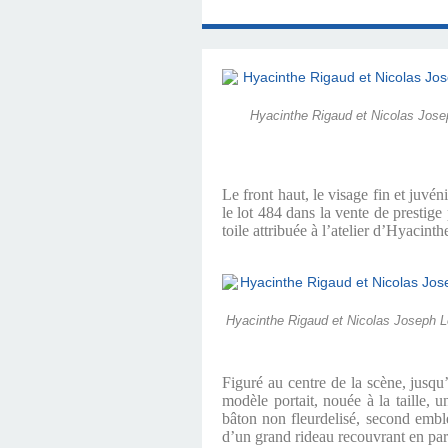
L'EXÉCUTION TEST
SOUSTRAIRE AU C
BENEVAULT » (1740
BENEVAULT » (174
UN CÉLÈBRE INC
TÉMOIGNAGES DI
D'HYACINTHE 
DE MANTOUE (
RIGAUD (17
VERMON
(1762)
1712
DE HYACINTHE 
Hyacinthe Rigaud et Nicolas Joseph
Le front haut, le visage fin et juvé
le lot 484 dans la vente de prestig
toile attribuée à l’atelier d’Hyacint
Hyacinthe Rigaud et Nicolas Joseph Le 
Figuré au centre de la scène, jusq
modèle portait, nouée à la taille,
bâton non fleurdelisé, second embl
d’un grand rideau recouvrant en part