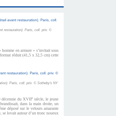
restauration). Paris, coll. priv. ©
n « homme en armure » s’invitait sous
format réduit (41,5 x 32,5 cm) cette
ion). Paris, coll. priv. © Sotheby's NY
e
re décennie du XVII
siècle, le jeune
randissait, dans la main droite, un
même déposé sur le velours amarante
e, se lovait autour d’un tronc noueux