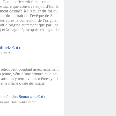
n. Certains
riccordi
furent cependant
de sacre que conserve aujourd’hui le
ent destinée à l’Atelier du roi qui
on du portrait de l’évêque de Saint
ées après la confection de l’original,
trait d’origine autrement que par une
e) et la bague épiscopale changea de
v. © d.r.
 retrouvent pourtant assez nettement
s jeune, vêtu d’une armure et le cou
 ans : on y retrouve les mêmes yeux
t et le même ovale du visage.
ée des Beaux-arts © d.r.