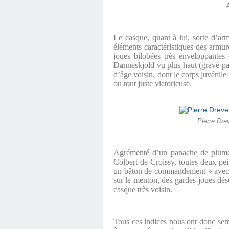
A
Le casque, quant à lui, sorte d’ar
éléments caractéristiques des armu
joues bilobées très enveloppantes
Danneskjold vu plus haut (gravé p
d’âge voisin, dont le corps juvénile
ou tout juste victorieuse.
Pierre Dre
Agrémenté d’un panache de plumes,
Colbert de Croissy, toutes deux pei
un bâton de commandement »
avec
sur le menton, des gardes-joues dés
casque très voisin.
Tous ces indices nous ont donc sem