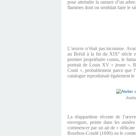
pour atteindre la ramure d’un arbre
flammes dont on semblait faire le si
L’œuvre n’était pas inconnue. Avant
e
au Brésil à la fin du XIX
siècle e
premier propriétaire connu, le fan
portrait de Louis XV « jeune », Ro
Conti », probablement parce que l’i
catalogue reproduisait également le 
Atelie
La réapparition récente de l’œuv
envergure, peinte dans les années
commencer par un air de « délicate fi
Bourbon-Condé (1690) ou le comte d