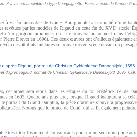
rmet à visière amovible de type Bourguignotte. Paris, musée de l'armée © d.
met à visière amovible de type « Bourguinotte » surmonté d’une haute c
e
res revêtues par les modèles de Rigaud en cette fin du XVII
siècle. Éq
 et d’un gorgerin prononcé, on le retrouvera notamment dans l’effi
ar Pierre Drevet en 1696). Ces deux œuvres ont d’ailleurs également 
 revêtu des attributs militaires se trouve mis en scène devant un paysag
vet d'après Rigaud, portrait de Christian Gyldenloeve Danneskjold, 1696. Coll. p
 cet armet sera repris dans les effigies du roi Frédérick IV de D
ntes en 1693. Quatre ans plus tard, lorsque Rigaud inaugurera sa célèbr
 le portrait du Grand Dauphin
, la pièce d’armure s’ouvrira progressive
olidarisées. Notons que le prince de Conti, qui se fit également peindre
blé très tôt suffisamment convaincants pour qu’un seul nom porté aux