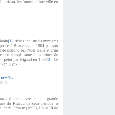
l’horizon, les fumées d’une ville en
labin
[1]
, riches industriels immigrés
 exposée à Bruxelles en 1904 par son
t de plafond par Noël Hallé et d’un
que peu complaisante du « prince de
ier, peint par Rigaud en 1697
[3]
. Le
it Van Dyck ».
 © d.r.
cordo
d’une œuvre de plus grande
ques du Rigaud de cette période, à
valier de Croissy (1693), Louis III de