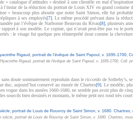
able « catalogue d’attitudes » destiné à une clientèle en mal d’inspiratio
à l’instar de la réduction du portrait de Louis XIV en grand costume 
se » beaucoup plus aboutie que notre Saint Simon, elle fut probablem
répliques à ses employés
[7]
. Le même procédé prévaut dans la réducti
ommandée par l’évêque de Narbonne Beauvau du Rivau
[8]
, plusieurs ann
r rapport à son modèle. Le copiste, qui n’avait peut-être pas vu le por
ibertés : le visage fut quelque peu réinterprété (tout comme la chevelur
d'Hyacinthe Rigaud, portrait de l'évêque de Saint Papoul, v. 1695-1700, Coll. pri
n, sans doute sommairement reproduits dans le
riccordo
de Sotheby’s, se
utur duc, aujourd’hui conservé au musée de Chartres
[9]
. Le modèle, plu
 en vogue dans les années 1660-1680, ne semble pas avoir plus de cinq
es sourcils bien dessinés et montants, le même petit nez rond très cour
e siècle, portrait de Louis de Rouvroy de Saint Simon, v. 1680. Chartres, mus