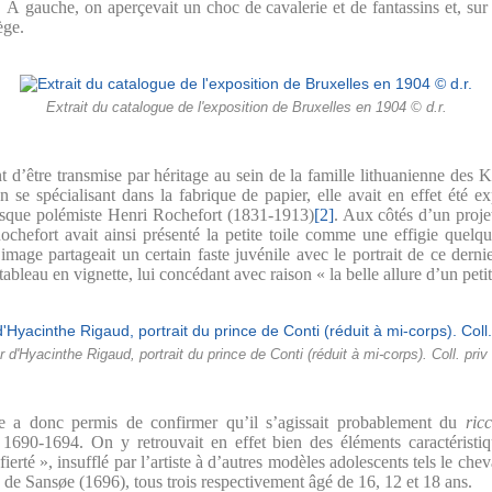
. À gauche, on aperçevait un choc de cavalerie et de fantassins et, sur 
ège.
Extrait du catalogue de l'exposition de Bruxelles en 1904 © d.r.
 d’être transmise par héritage au sein de la famille lithuanienne des K
n se spécialisant dans la fabrique de papier, elle avait en effet été
tasque polémiste Henri Rochefort (1831-1913)
[2]
. Aux côtés d’un proje
chefort avait ainsi présenté la petite toile comme une effigie quel
mage partageait un certain faste juvénile avec le portrait de ce dern
tableau en vignette, lui concédant avec raison « la belle allure d’un pet
r d'Hyacinthe Rigaud, portrait du prince de Conti (réduit à mi-corps). Coll. priv
re a donc permis de confirmer qu’il s’agissait probablement du
ric
 1690-1694. On y retrouvait en effet bien des éléments caractéristi
erté », insufflé par l’artiste à d’autres modèles adolescents tels le che
e Sansøe (1696), tous trois respectivement âgé de 16, 12 et 18 ans.