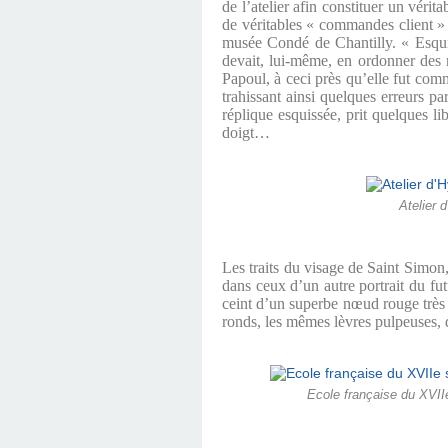
de l’atelier afin constituer un vérit
de véritables « commandes client » 
musée Condé de Chantilly. « Esquis
devait, lui-même, en ordonner des 
Papoul, à ceci près qu’elle fut c
trahissant ainsi quelques erreurs pa
réplique esquissée, prit quelques l
doigt…
Atelier 
Les traits du visage de Saint Simo
dans ceux d’un autre portrait du f
ceint d’un superbe nœud rouge très
ronds, les mêmes lèvres pulpeuses, d
Ecole française du XVII