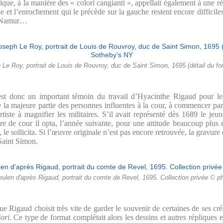
rique, à la manière des « colori cangianti », appellait également à une r
e et l’enrochement qui le précède sur la gauche restent encore difficiles 
de Namur…
e Roy, portrait de Louis de Rouvroy, duc de Saint Simon, 1695 (détail du fon
 est donc un important témoin du travail d’Hyacinthe Rigaud pour 
 la majeure partie des personnes influentes à la cour, à commencer pa
artiste à magnifier les militaires. S’il avait représenté dès 1689 le je
ire de cour il opta, l’année suivante, pour une attitude beaucoup plus
, le sollicita. Si l’œuvre originale n’est pas encore retrouvée, la gravu
Saint Simon.
ulen d'après Rigaud, portrait du comte de Revel, 1695. Collection privée © p
ue Rigaud choisit très vite de garder le souvenir de certaines de ses c
iori
. Ce type de format complétait alors les dessins et autres répliques en 