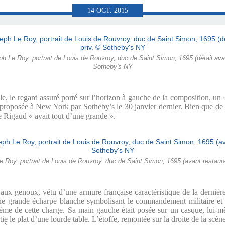
AMENTAIRE
ÉRÉMONIAL
-PART II)
0-PART I)
ONNU...
VERS...
RIGAUD
1704)
03)
T
14
OCT.
2015
RIGAUD
 Le Roy, portrait de Louis de Rouvroy, duc de Saint Simon, 1695 (détail avant 
Sotheby's NY
nile, le regard assuré porté sur l’horizon à gauche de la composition, u
e proposée à New York par Sotheby’s le 30 janvier dernier. Bien que de 
he Rigaud « avait tout d’une grande ».
Roy, portrait de Louis de Rouvroy, duc de Saint Simon, 1695 (avant restaurat
u’aux genoux, vêtu d’une armure française caractéristique de la derniè
 une grande écharpe blanche symbolisant le commandement militaire et b
ème de cette charge. Sa main gauche était posée sur un casque, lui-
ie le plat d’une lourde table. L’étoffe, remontée sur la droite de la scèn